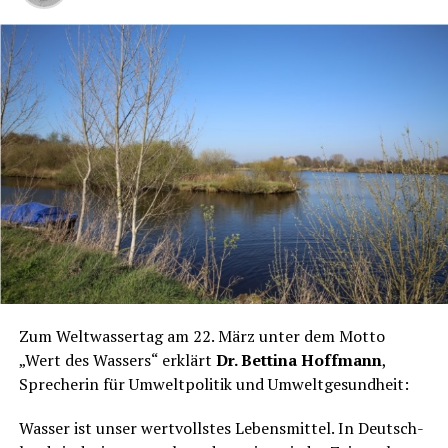
Zum Welt­was­ser­tag am 22. März unter dem Mot­to
„Wert des Was­sers“ erklärt
Dr. Bet­ti­na Hoff­mann
,
Spre­che­rin für Umwelt­po­li­tik und Umweltgesundheit:
Was­ser ist unser wert­volls­tes Lebens­mit­tel. In Deutsch­