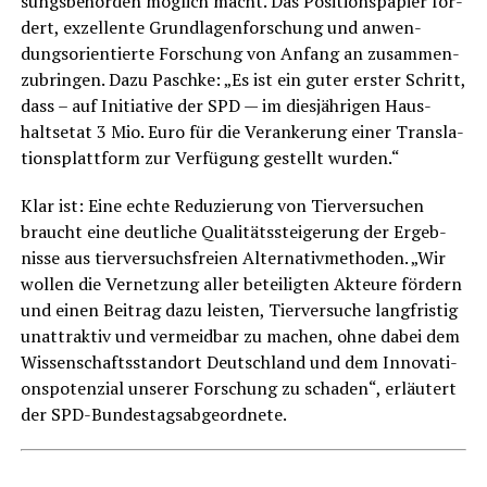
sungs­be­hör­den mög­lich macht. Das Posi­ti­ons­pa­pier for­
dert, exzel­len­te Grund­la­gen­for­schung und anwen­
dungs­ori­en­tier­te For­schung von Anfang an zusam­men­
zu­brin­gen. Dazu Pasch­ke: „Es ist ein guter ers­ter Schritt,
dass – auf Initia­ti­ve der SPD — im dies­jäh­ri­gen Haus­
halts­etat 3 Mio. Euro für die Ver­an­ke­rung einer Trans­la­
ti­ons­platt­form zur Ver­fü­gung gestellt wurden.“
Klar ist: Eine ech­te Redu­zie­rung von Tier­ver­su­chen
braucht eine deut­li­che Qua­li­täts­stei­ge­rung der Ergeb­
nis­se aus tier­ver­suchs­frei­en Alter­na­tiv­me­tho­den. „Wir
wol­len die Ver­net­zung aller betei­lig­ten Akteu­re för­dern
und einen Bei­trag dazu leis­ten, Tier­ver­su­che lang­fris­tig
unat­trak­tiv und ver­meid­bar zu machen, ohne dabei dem
Wis­sen­schafts­stand­ort Deutsch­land und dem Inno­va­ti­
ons­po­ten­zi­al unse­rer For­schung zu scha­den“, erläu­tert
der SPD-Bundestagsabgeordnete.