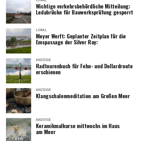
LOKAL
Wich­ti­ge ver­kehrs­be­hörd­li­che Mit­tei­lung:
Leda­brü­cke für Bau­werks­prü­fung gesperrt
LOKAL
Mey­er Werft: Geplan­ter Zeit­plan für die
Ems­pas­sa­ge der Sil­ver Ray:
ANZEIGE
Rad­tou­ren­buch für Fehn- und Dol­lard­rou­te
erschienen
ANZEIGE
Klang­scha­len­me­di­ta­ti­on am Gro­ßen Meer
ANZEIGE
Kera­mik­mal­kur­se mitt­wochs im Haus
am Meer