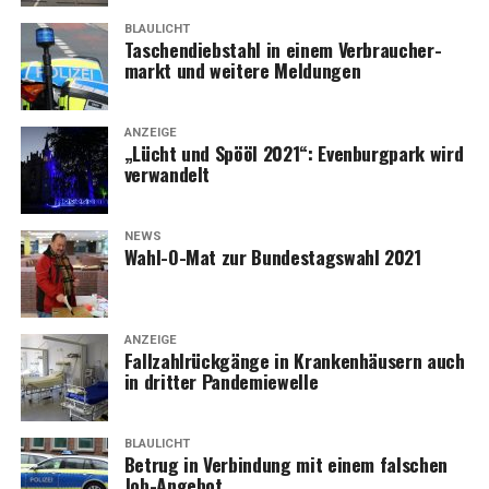
BLAULICHT
Taschen­dieb­stahl in einem Ver­brau­cher­
markt und wei­te­re Meldungen
ANZEIGE
„Lücht und Spö­öl 2021“: Even­burg­park wird
verwandelt
NEWS
Wahl-O-Mat zur Bun­des­tags­wahl 2021
ANZEIGE
Fall­zahl­rück­gän­ge in Kran­ken­häu­sern auch
in drit­ter Pandemiewelle
BLAULICHT
Betrug in Ver­bin­dung mit einem fal­schen
Job-Angebot