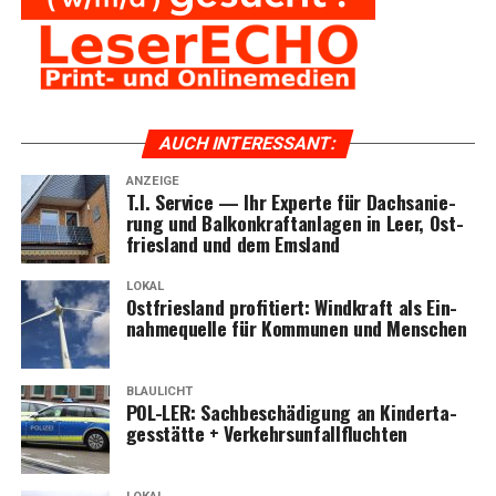
AUCH INTER­ES­SANT:
ANZEIGE
T.I. Ser­vice — Ihr Exper­te für Dach­sa­nie­
rung und Bal­kon­kraft­an­la­gen in Leer, Ost­
fries­land und dem Emsland
LOKAL
Ost­fries­land pro­fi­tiert: Wind­kraft als Ein­
nah­me­quel­le für Kom­mu­nen und Menschen
BLAULICHT
POL-LER: Sach­be­schä­di­gung an Kin­der­ta­
ges­stät­te + Verkehrsunfallfluchten