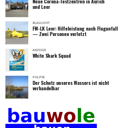
Neue Coro­na-Test­zen­tren in Aurich
und Leer
BLAULICHT
FW-LK Leer: Hil­fe­leis­tung nach Flug­un­fall
— Zwei Per­so­nen verletzt
ANZEIGE
White Shark Squad
POLITIK
Der Schutz unse­res Was­sers ist nicht
verhandelbar