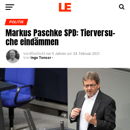
POLITIK
Mar­kus Pasch­ke SPD: Tier­ver­su­
che eindämmen
Veröffentlicht
vor 5 Jahren
am
24. Februar 2021
Von
Ingo Tonsor -