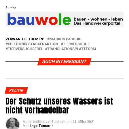
Anzeige
VERWANDTE THEMEN:
MARKUS PASCHKE
SPD-BUNDESTAGSFRAKTION
TIERVERSUCHE
TIERVERSUCHSFREI
TRANSLATIONSPLATTFORM
AUCH INTERESSANT
POLITIK
Der Schutz unse­res Was­sers ist
nicht verhandelbar
Veröffentlicht
vor 5 Jahren
am
21. März 2021
Von
Ingo Tonsor -