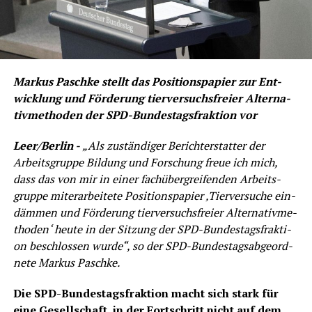
Mar­kus Pasch­ke stellt das Posi­ti­ons­pa­pier zur Ent­
wick­lung und För­de­rung tier­ver­suchs­frei­er Alter­na­
tiv­me­tho­den der SPD-Bun­des­tags­frak­ti­on vor
Leer/Berlin -
„Als zustän­di­ger Bericht­erstat­ter der
Arbeits­grup­pe Bil­dung und For­schung freue ich mich,
dass das von mir in einer fach­über­grei­fen­den Arbeits­
grup­pe miter­ar­bei­te­te Posi­ti­ons­pa­pier ‚Tier­ver­su­che ein­
däm­men und För­de­rung tier­ver­suchs­frei­er Alter­na­tiv­me­
tho­den‘ heu­te in der Sit­zung der SPD-Bun­des­tags­frak­ti­
on beschlos­sen wur­de“, so der SPD-Bun­des­tags­ab­ge­ord­
ne­te Mar­kus Paschke.
Die SPD-Bun­des­tags­frak­ti­on macht sich stark für
eine Gesell­schaft, in der Fort­schritt nicht auf dem