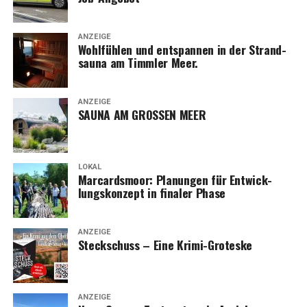
ANZEIGE
Wohl­füh­len und ent­span­nen in der Strand­
sau­na am Timm­ler Meer.
ANZEIGE
SAUNA AM GROSSEN MEER
LOKAL
Mar­cards­moor: Pla­nun­gen für Ent­wick­
lungs­kon­zept in fina­ler Phase
ANZEIGE
Steck­schuss – Eine Krimi-Groteske
ANZEIGE