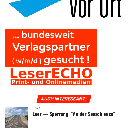
AUCH INTER­ES­SANT:
LOKAL
Leer — Sper­rung: “An der Seeschleuse”