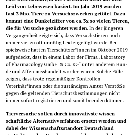
Leid von Lebe­we­sen basiert. Im Jahr 2019 wur­den
fast 3 Mio. Tie­re zu Ver­suchs­zwe­cken getö­tet. Dazu
kommt eine Dun­kel­zif­fer von ca. 3x so vie­len Tie­ren,
die für Ver­su­che gezüch­tet wer­den.
In der jün­ge­ren
Ver­gan­gen­heit zeig­te sich, dass Ver­suchs­tie­ren noch
immer viel zu oft unnö­tig Leid zuge­fügt wur­de. Bei­
spiels­wei­se hat­ten Tierschützer*innen im Okto­ber 2019
auf­ge­deckt, dass in einem Labor der Fir­ma „Labo­ra­to­ry
of Phar­ma­co­lo­gy GmbH & Co. KG“ unter ande­rem Hun­
de und Affen miss­han­delt wor­den waren. Sol­che Fäl­le
zei­gen, dass trotz regel­mä­ßi­ger Kon­trol­len
Veterinär*innen oder die zustän­di­gen Ämter Ver­stö­ße
gegen die gel­ten­den Tier­schutz­be­stim­mun­gen nicht
immer sofort regis­trie­ren und somit been­den können.
Tier­ver­su­che sol­len durch inno­va­tivs­te wis­sen­
schaft­li­che Alter­na­tiv­ver­fah­ren ersetzt wer­den und
dabei der Wis­sen­schafts­stand­ort Deutsch­land