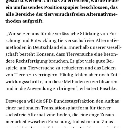
gestärkt wer­den. Um das zu errei­chen, wur­de heu­te
ein umfas­sen­des Posi­ti­ons­pa­pier
beschlos­sen, das
alle Berei­che der tier­ver­suchs­frei­en Alter­na­tiv­me­
tho­den aufgreift.
„Wir set­zen uns für die ver­läss­li­che Stär­kung von For­
schung und Ent­wick­lung tier­ver­suchs­frei­er Alter­na­tiv­
me­tho­den in Deutsch­land ein. Inner­halb unse­rer Gesell­
schaft besteht Kon­sens, dass Tier­ver­su­che eine beson­
de­re Recht­fer­ti­gung brau­chen. Es gibt vie­le gute Bei­
spie­le, um Tier­ver­su­che zu redu­zie­ren und das Lei­den
von Tie­ren zu ver­rin­gern. Häu­fig feh­len aber noch Ent­
wick­lungs­schrit­te, um die­se Metho­den zu zer­ti­fi­zie­ren
und in die Anwen­dung zu brin­gen“, erläu­tert Paschke.
Des­we­gen will die SPD-Bun­des­tags­frak­ti­on den Auf­bau
einer natio­na­len Trans­la­ti­ons­platt­form für tier­ver­
suchs­freie Alter­na­tiv­me­tho­den, die eine enge Zusam­
men­ar­beit zwi­schen For­schung, Indus­trie und Zulas­