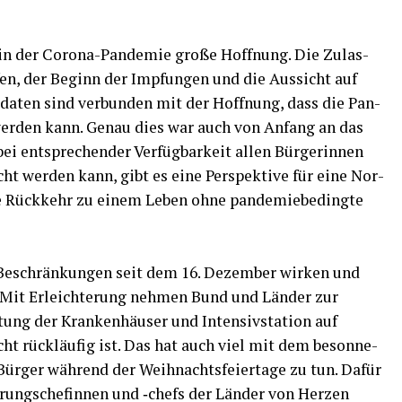
in der Coro­na-Pan­de­mie gro­ße Hoff­nung. Die Zulas­
en, der Beginn der Imp­fun­gen und die Aus­sicht auf
­di­da­ten sind ver­bun­den mit der Hoff­nung, dass die Pan­
 wer­den kann. Genau dies war auch von Anfang an das
 ent­spre­chen­der Ver­füg­bar­keit allen Bür­ge­rin­nen
ht wer­den kann, gibt es eine Per­spek­ti­ve für eine Nor­
die Rück­kehr zu einem Leben ohne pan­de­mie­be­ding­te
e Beschrän­kun­gen seit dem 16. Dezem­ber wir­ken und
n. Mit Erleich­te­rung neh­men Bund und Län­der zur
ung der Kran­ken­häu­ser und Inten­siv­sta­ti­on auf
 rück­läu­fig ist. Das hat auch viel mit dem beson­ne­
Bür­ger wäh­rend der Weih­nachts­fei­er­ta­ge zu tun. Dafür
­rungs­chefin­nen und ‑chefs der Län­der von Her­zen