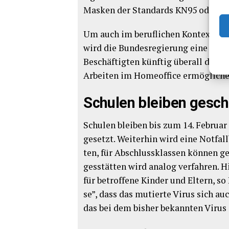
Mas­ken der Stan­dards KN95 oder F
Um auch im beruf­li­chen Kon­text die e
wird die Bun­des­re­gie­rung eine befri
Beschäf­tig­ten künf­tig über­all dort,
Arbei­ten im Home­of­fice ermög­li­c
Schu­len blei­ben gesc
Schu­len blei­ben bis zum 14. Febru­ar
ge­setzt. Wei­ter­hin wird eine Not­fall
ten, für Abschluss­klas­sen kön­nen ges
ges­stät­ten wird ana­log ver­fah­ren. 
für betrof­fe­ne Kin­der und Eltern, so
se”, dass das mutier­te Virus sich auch
das bei dem bis­her bekann­ten Virus 