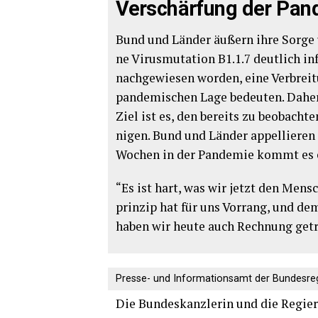
Ver­schär­fung der Pan
Bund und Län­der äußern ihre Sor­ge übe
ne Virus­mu­ta­ti­on B1.1.7 deut­lich in
nach­ge­wie­sen wor­den, eine Ver­brei
pan­de­mi­schen Lage bedeu­ten. Daher 
Ziel ist es, den bereits zu beob­ach­t
ni­gen. Bund und Län­der appel­lie­ren
Wochen in der Pan­de­mie kommt es e
“Es ist hart, was wir jetzt den Men­s
prin­zip hat für uns Vor­rang, und d
haben wir heu­te auch Rech­nung getra
Pres­se- und Infor­ma­ti­ons­amt der Bun­des­re
Die Bun­des­kanz­le­rin und die Regie­