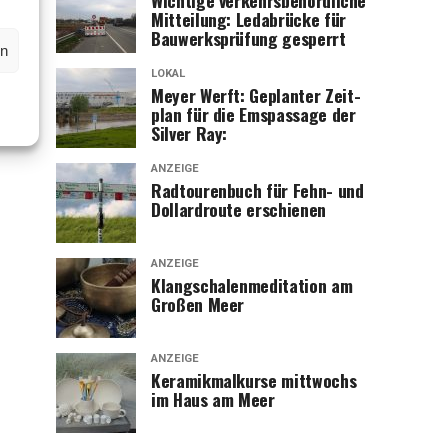
Wich­ti­ge ver­kehrs­be­hörd­li­che
Mit­tei­lung: Leda­brü­cke für
Bau­werks­prü­fung gesperrt
en
LOKAL
Mey­er Werft: Geplan­ter Zeit­
plan für die Ems­pas­sa­ge der
Sil­ver Ray:
ANZEIGE
Rad­tou­ren­buch für Fehn- und
Dol­lard­rou­te erschienen
ANZEIGE
Klang­scha­len­me­di­ta­ti­on am
Gro­ßen Meer
ANZEIGE
Kera­mik­mal­kur­se mitt­wochs
im Haus am Meer