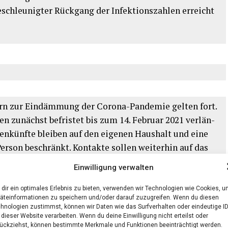
hleu­nig­ter Rück­gang der Infek­ti­ons­zah­len erreicht
n zur Ein­däm­mung der Coro­na-Pan­de­mie gel­ten fort.
 zunächst befris­tet bis zum 14. Febru­ar 2021 ver­län­
en­künf­te blei­ben auf den eige­nen Haus­halt und eine
er­son beschränkt. Kon­tak­te sol­len wei­ter­hin auf das
chränkt werden.
Einwilligung verwalten
öglichen
dir ein optimales Erlebnis zu bieten, verwenden wir Technologien wie Cookies, 
äteinformationen zu speichern und/oder darauf zuzugreifen. Wenn du diesen
hnologien zustimmst, können wir Daten wie das Surfverhalten oder eindeutige I
n öffent­li­chen Ver­kehrs­mit­teln und in Geschäf­ten künf­
 dieser Website verarbeiten. Wenn du deine Einwilligung nicht erteilst oder
ni­scher Mas­ken besteht (sogan­n­ann­te OP-Mas­ken oder
ückziehst, können bestimmte Merkmale und Funktionen beeinträchtigt werden.