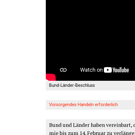
Bund-Län­der-Beschluss
Vor­sor­gen­des Han­deln erforderlich
Bund und Län­der haben ver­ein­bart,
mie bis zum 14. Febru­ar zu ver­län­ge