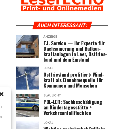
AUCH INTER­ES­SANT:
ANZEIGE
T.I. Ser­vice — Ihr Exper­te für
Dach­sa­nie­rung und Bal­kon­
kraft­an­la­gen in Leer, Ost­fries­
land und dem Emsland
LOKAL
Ost­fries­land pro­fi­tiert: Wind­
kraft als Ein­nah­me­quel­le für
Kom­mu­nen und Menschen
BLAULICHT
POL-LER: Sach­be­schä­di­gung
an Kin­der­ta­ges­stät­te +
um
Verkehrsunfallfluchten
Ds
LOKAL