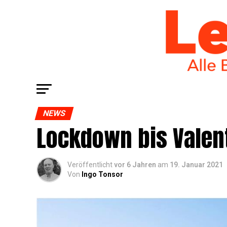
NEWS
Lock­down bis Valen­
Veröffentlicht
vor 6 Jahren
am
19. Januar 2021
Von
Ingo Tonsor