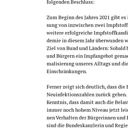
fol­gen­den Beschluss:
Zum Beginn des Jah­res 2021 gibt es 
sung von inzwi­schen zwei Impf­stof­f
wei­te­re erfolg­rei­che Impf­stoff­kan
de­mie in die­sem Jahr über­wun­den
Ziel von Bund und Län­dern: Sobald bei
und Bür­gern ein Impf­an­ge­bot gemac
ma­li­sie­rung unse­res All­tags und 
Ein­schrän­kun­gen.
Fer­ner zeigt sich deut­lich, dass di
Neu­in­fek­ti­ons­zah­len zurück gehe
Kennt­nis, dass damit auch die Belas­t
immer noch hohem Niveau jetzt leicht
nen Ver­hal­ten der Bür­ge­rin­nen und 
sind die Bun­des­kanz­le­rin und Regie