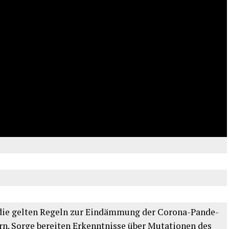
 die gel­ten Regeln zur Ein­däm­mung der Coro­na-Pan­de­
rn. Sor­ge berei­ten Erkennt­nis­se über Muta­tio­nen des