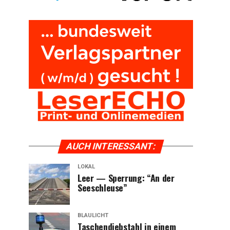
AUCH INTER­ES­SANT:
LOKAL
Leer — Sper­rung: “An der
Seeschleuse”
BLAULICHT
Taschen­dieb­stahl in einem