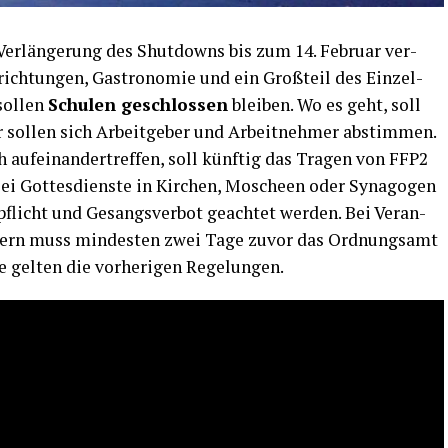
er­län­ge­rung des Shut­downs bis zum 14. Febru­ar ver­
n­rich­tun­gen, Gas­tro­no­mie und ein Groß­teil des Ein­zel­
sol­len
Schu­len geschlos­sen
blei­ben. Wo es geht, soll
ol­len sich Arbeit­ge­ber und Arbeit­neh­mer abstim­men.
auf­ein­an­der­tref­fen, soll künf­tig das Tra­gen von FFP2
ei Got­tes­diens­te in Kir­chen, Moscheen oder Syn­ago­gen
pflicht und Gesangs­ver­bot geach­tet wer­den. Bei Ver­an­
­mern muss min­des­ten zwei Tage zuvor das Ord­nungs­amt
che gel­ten die vor­he­ri­gen Regelungen.