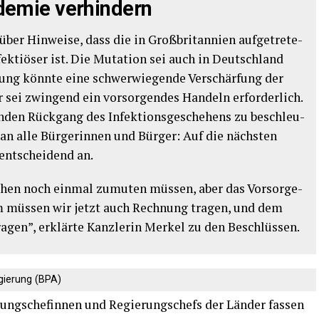
­de­mie verhindern
r Hin­wei­se, dass die in Groß­bri­tan­ni­en auf­ge­tre­te­
fek­tiö­ser ist. Die Muta­ti­on sei auch in Deutsch­land
­tung könn­te eine schwer­wie­gen­de Ver­schär­fung der
sei zwin­gend ein vor­sor­gen­des Han­deln erfor­der­lich.
en­den Rück­gang des Infek­ti­ons­ge­sche­hens zu beschleu­
 an alle Bür­ge­rin­nen und Bür­ger: Auf die nächs­ten
nt­schei­dend an.
chen noch ein­mal zumu­ten müs­sen, aber das Vor­sor­ge­
em müs­sen wir jetzt auch Rech­nung tra­gen, und dem
­gen”, erklär­te Kanz­le­rin Mer­kel zu den Beschlüssen.
­gie­rung (BPA)
rungs­chefin­nen und Regie­rungs­chefs der Län­der fas­sen