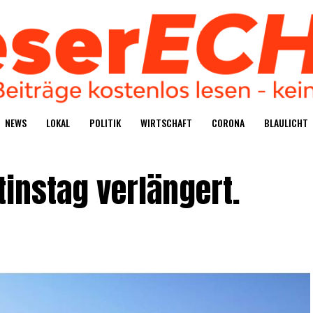
NEWS
LOKAL
POLI­TIK
WIRT­SCHAFT
CORO­NA
BLAU­LICHT
tins­tag verlängert.