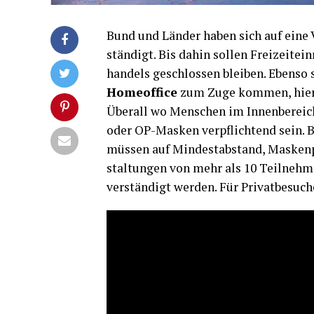
Bund und Län­der haben sich auf eine V
stän­digt. Bis dahin sol­len Frei­zeit­ei
han­dels geschlos­sen blei­ben. Eben­so 
Home­of­fice
zum Zuge kom­men, hier s
Über­all wo Men­schen im Innen­be­reich 
oder OP-Mas­ken ver­pflich­tend sein. B
müs­sen auf Min­dest­ab­stand, Mas­ken­
stal­tun­gen von mehr als 10 Teil­neh
ver­stän­digt wer­den. Für Pri­vat­be­su­