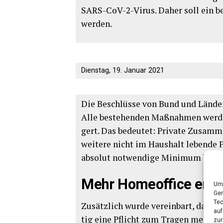
SARS-CoV-2-Virus. Daher soll ein besc
werden.
Diens­tag, 19. Janu­ar 2021
Die Beschlüs­se von Bund und Län­der
Alle bestehen­den Maß­nah­men wer­den
gert. Das bedeu­tet: Pri­va­te Zusam­m
wei­te­re nicht im Haus­halt leben­de P
abso­lut not­wen­di­ge Mini­mum bes
Mehr Home­of­fice erm
Um 
Ger
Tec
Zusätz­lich wur­de ver­ein­bart, dass i
auf
tig eine Pflicht zum Tra­gen medi­zi­
zur