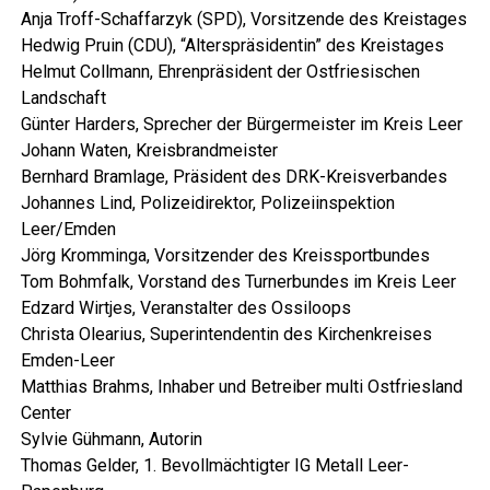
Anja Troff-Schaffar­zyk (SPD), Vor­sit­zen­de des Kreistages
Hed­wig Pru­in (CDU), “Alters­prä­si­den­tin” des Kreistages
Hel­mut Coll­mann, Ehren­prä­si­dent der Ost­frie­si­schen
Landschaft
Gün­ter Har­ders, Spre­cher der Bür­ger­meis­ter im Kreis Leer
Johann Waten, Kreisbrandmeister
Bern­hard Bramla­ge, Prä­si­dent des DRK-Kreisverbandes
Johan­nes Lind, Poli­zei­di­rek­tor, Poli­zei­in­spek­ti­on
Leer/Emden
Jörg Krom­min­ga, Vor­sit­zen­der des Kreissportbundes
Tom Bohm­falk, Vor­stand des Tur­ner­bun­des im Kreis Leer
Edzard Wirt­jes, Ver­an­stal­ter des Ossiloops
Chris­ta Olea­ri­us, Super­in­ten­den­tin des Kir­chen­krei­ses
Emden-Leer
Mat­thi­as Brahms, Inha­ber und Betrei­ber mul­ti Ost­fries­land
Center
Syl­vie Güh­mann, Autorin
Tho­mas Gel­der, 1. Bevoll­mäch­tig­ter IG Metall Leer-