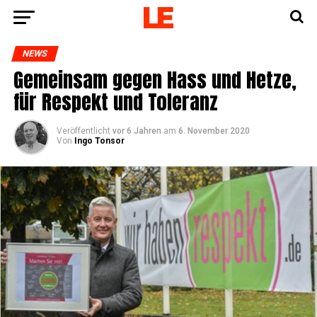
NEWS
Gemein­sam gegen Hass und Het­ze,
für Respekt und Toleranz
Veröffentlicht
vor 6 Jahren
am
6. November 2020
Von
Ingo Tonsor