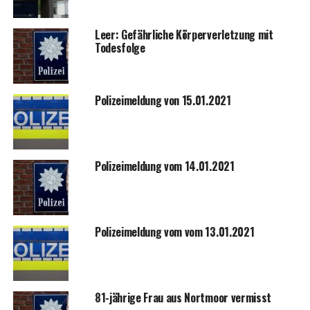
Leer: Gefähr­li­che Kör­per­ver­let­zung mit
Todesfolge
Poli­zei­mel­dung von 15.01.2021
Poli­zei­mel­dung vom 14.01.2021
Poli­zei­mel­dung vom vom 13.01.2021
81-jäh­ri­ge Frau aus Nort­moor vermisst