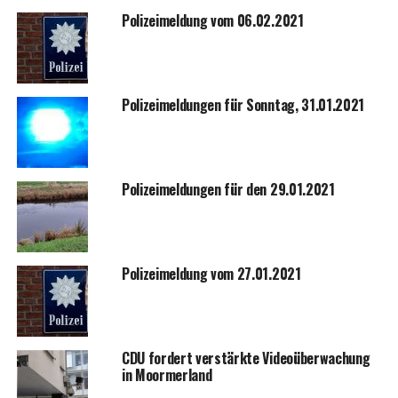
Poli­zei­mel­dung vom 06.02.2021
Poli­zei­mel­dun­gen für Sonn­tag, 31.01.2021
Poli­zei­mel­dun­gen für den 29.01.2021
Poli­zei­mel­dung vom 27.01.2021
CDU for­dert ver­stärk­te Video­über­wa­chung
in Moormerland