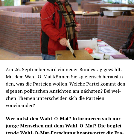
Am 26. Sep­tem­ber wird ein neu­er Bun­des­tag gewählt.
Mit dem Wahl-O-Mat kön­nen Sie spie­le­risch her­aus­fin­
den, was die Par­tei­en wol­len. Wel­che Par­tei kommt den
eige­nen poli­ti­schen Ansich­ten am nächs­ten? Bei wel­
chen The­men unter­schei­den sich die Par­tei­en
voneinander?
Wer nutzt den Wahl-O-Mat? Infor­mie­ren sich nur
jun­ge Men­schen mit dem Wahl-O-Mat? Die beglei­
ten­de Wahl-O-Mat-For­schung beant­wor­tet die Fra­