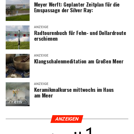
Mey­er Werft: Geplan­ter Zeit­plan für die
Ems­pas­sa­ge der Sil­ver Ray:
ANZEIGE
Rad­tou­ren­buch für Fehn- und Dol­lard­rou­te
erschienen
ANZEIGE
Klang­scha­len­me­di­ta­ti­on am Gro­ßen Meer
ANZEIGE
Kera­mik­mal­kur­se mitt­wochs im Haus
am Meer
ANZEI­GEN