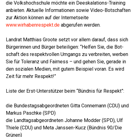
die Volks­hoch­schu­le möch­te ein Dees­ka­la­ti­ons-Trai­ning
anbie­ten. Aktu­el­le Infor­ma­tio­nen sowie Video-Bot­schaf­ten
zur Akti­on kön­nen auf der Inter­net­sei­te
www.wirhabenrespekt.de
abge­ru­fen werden.
Land­rat Mat­thi­as Groo­te setzt vor allem dar­auf, dass sich
Bür­ge­rin­nen und Bür­ger betei­li­gen: “Hel­fen Sie, die Bot­
schaft des respekt­vol­len Umgangs zu ver­brei­ten, wer­ben
Sie für Tole­ranz und Fair­ness – und gehen Sie, gera­de in
den sozia­len Medi­en, mit gutem Bei­spiel vor­an. Es wird
Zeit für mehr Respekt!”
Lis­te der Erst-Unter­stüt­zer beim “Bünd­nis für Respekt”:
die Bun­des­tags­ab­ge­ord­ne­ten Git­ta Con­ne­mann (CDU) und
Mar­kus Pasch­ke (SPD)
die Land­tags­ab­ge­ord­ne­ten Johan­ne Mod­der (SPD), Ulf
Thie­le (CDU) und Meta Jans­sen-Kucz (Bünd­nis 90/Die
Grünen)