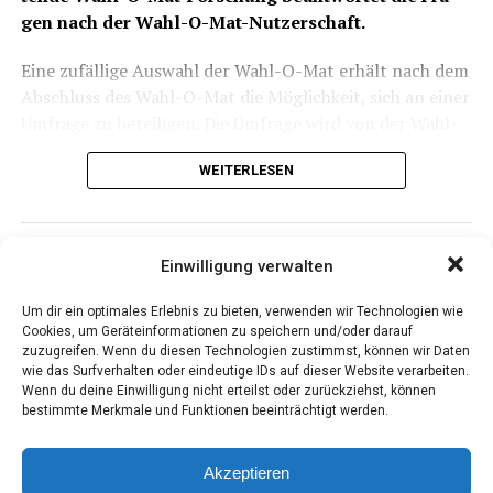
gen nach der Wahl-O-Mat-Nutzerschaft.
Eine zufäl­li­ge Aus­wahl der Wahl-O-Mat erhält nach dem
Abschluss des Wahl-O-Mat die Mög­lich­keit, sich an einer
Umfra­ge zu betei­li­gen. Die Umfra­ge wird von der Wahl-
O-Mat-For­schung der Hein­rich-Hei­ne-Uni­ver­si­tät Düs­
WEITERLESEN
sel­dorf unter Prof. Dr. Ste­fan Mar­schall erstellt und
ausgewertet.
Einwilligung verwalten
ANZEIGE
Fall­zahl­rück­gän­ge in Kran­ken­häu­
Um dir ein optimales Erlebnis zu bieten, verwenden wir Technologien wie
sern auch in drit­ter Pandemiewelle
Cookies, um Geräteinformationen zu speichern und/oder darauf
zuzugreifen. Wenn du diesen Technologien zustimmst, können wir Daten
wie das Surfverhalten oder eindeutige IDs auf dieser Website verarbeiten.
Veröffentlicht
vor 5 Jahren
am
2. September 2021
Wenn du deine Einwilligung nicht erteilst oder zurückziehst, können
Von
Ingo Tonsor -
bestimmte Merkmale und Funktionen beeinträchtigt werden.
Akzeptieren