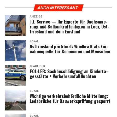
AUCH INTER­ES­SANT:
ANZEIGE
T.I. Ser­vice — Ihr Exper­te für Dach­sa­nie­
rung und Bal­kon­kraft­an­la­gen in Leer, Ost­
fries­land und dem Emsland
LOKAL
Ost­fries­land pro­fi­tiert: Wind­kraft als Ein­
nah­me­quel­le für Kom­mu­nen und Menschen
BLAULICHT
POL-LER: Sach­be­schä­di­gung an Kin­der­ta­
ges­stät­te + Verkehrsunfallfluchten
LOKAL
Wich­ti­ge ver­kehrs­be­hörd­li­che Mit­tei­lung:
Leda­brü­cke für Bau­werks­prü­fung gesperrt
LOKAL