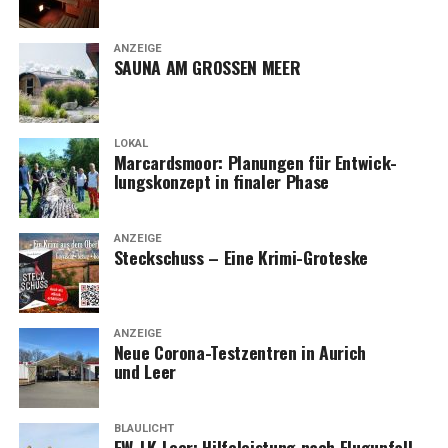
ANZEIGE
SAUNA AM GROSSEN MEER
LOKAL
Mar­cards­moor: Pla­nun­gen für Ent­wick­
lungs­kon­zept in fina­ler Phase
ANZEIGE
Steck­schuss – Eine Krimi-Groteske
ANZEIGE
Neue Coro­na-Test­zen­tren in Aurich
und Leer
BLAULICHT
FW-LK Leer: Hil­fe­leis­tung nach Flug­un­fall