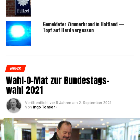
Gemel­de­ter Zim­mer­brand in Holt­land —
Topf auf Herd vergessen
NEWS
Wahl-O-Mat zur Bun­des­tags­
wahl 2021
Veröffentlicht
vor 5 Jahren
am
2. September 2021
Von
Ingo Tonsor -