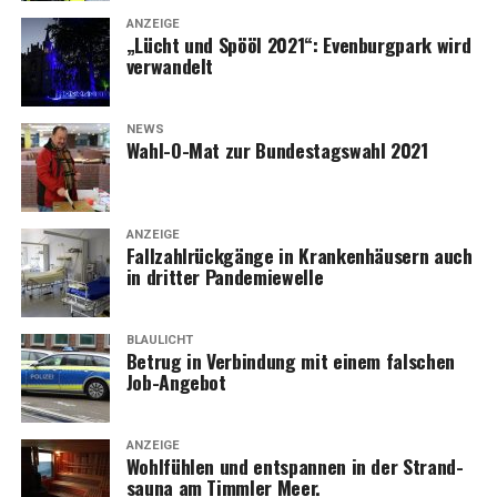
ANZEIGE
„Lücht und Spö­öl 2021“: Even­burg­park wird
verwandelt
NEWS
Wahl-O-Mat zur Bun­des­tags­wahl 2021
ANZEIGE
Fall­zahl­rück­gän­ge in Kran­ken­häu­sern auch
in drit­ter Pandemiewelle
BLAULICHT
Betrug in Ver­bin­dung mit einem fal­schen
Job-Angebot
ANZEIGE
Wohl­füh­len und ent­span­nen in der Strand­
sau­na am Timm­ler Meer.