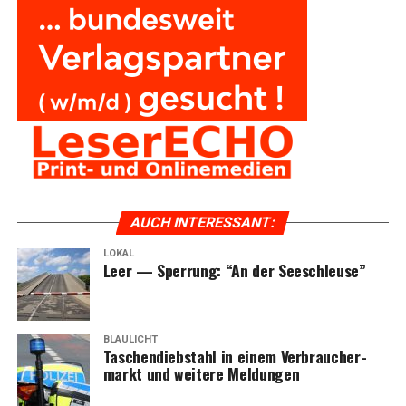
AUCH INTER­ES­SANT:
LOKAL
Leer — Sper­rung: “An der Seeschleuse”
BLAULICHT
Taschen­dieb­stahl in einem Ver­brau­cher­
markt und wei­te­re Meldungen