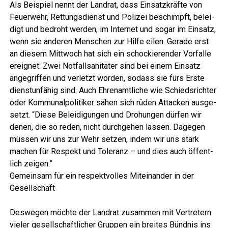
Als Bei­spiel nennt der Land­rat, dass Ein­satz­kräf­te von
Feu­er­wehr, Ret­tungs­dienst und Poli­zei beschimpft, belei­
digt und bedroht wer­den, im Inter­net und sogar im Ein­satz,
wenn sie ande­ren Men­schen zur Hil­fe eilen. Gera­de erst
an die­sem Mitt­woch hat sich ein scho­ckie­ren­der Vor­fal­le
ereig­net: Zwei Not­fall­sa­ni­tä­ter sind bei einem Ein­satz
ange­grif­fen und ver­letzt wor­den, sodass sie fürs Ers­te
dienst­un­fä­hig sind. Auch Ehren­amt­li­che wie Schieds­rich­ter
oder Kom­mu­nal­po­li­ti­ker sähen sich rüden Atta­cken aus­ge­
setzt. “Die­se Belei­di­gun­gen und Dro­hun­gen dür­fen wir
denen, die so reden, nicht durch­ge­hen las­sen. Dage­gen
müs­sen wir uns zur Wehr set­zen, indem wir uns stark
machen für Respekt und Tole­ranz – und dies auch öffent­
lich zeigen.”
Gemein­sam für ein respekt­vol­les Mit­ein­an­der in der
Gesellschaft
Des­we­gen möch­te der Land­rat zusam­men mit Ver­tre­tern
vie­ler gesell­schaft­li­cher Grup­pen ein brei­tes Bünd­nis ins