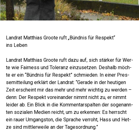
Land­rat Mat­thi­as Groo­te ruft „Bünd­nis für Respekt“
ins Leben
Land­rat Mat­thi­as Groo­te ruft dazu auf, sich stär­ker für Wer­
te wie Fair­ness und Tole­ranz ein­zu­set­zen. Des­halb möch­
te er ein “Bünd­nis für Respekt” schmie­den. In einer Pres­
se­mit­tei­lung erklärt der Land­rat: “Gera­de in der heu­ti­gen
Zeit erscheint mir das mehr und mehr wich­tig zu wer­den –
denn: Der Respekt vor­ein­an­der nimmt nicht zu, er nimmt
lei­der ab. Ein Blick in die Kom­men­tar­spal­ten der soge­nann­
ten sozia­len Medi­en reicht, um zu erken­nen: Es herrscht
ein rau­er Umgangs­ton, die Spra­che ver­roht, Hass und Het­
ze sind mitt­ler­wei­le an der Tagesordnung.”