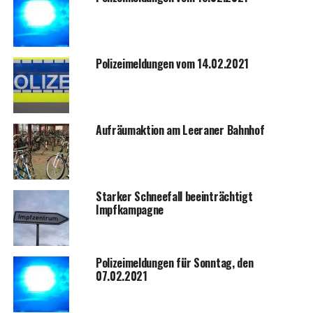
Poli­zei­mel­dun­gen vom 14.02.2021
Auf­räum­ak­ti­on am Leera­ner Bahnhof
Star­ker Schnee­fall beein­träch­tigt
Impfkampagne
Poli­zei­mel­dun­gen für Sonn­tag, den
07.02.2021