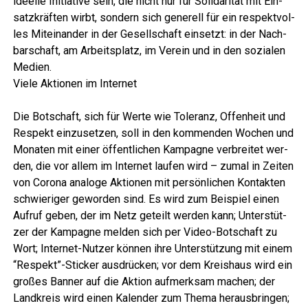
ideel­le Initia­ti­ve sein, die nicht nur für Soli­da­ri­tät mit Ein­
satz­kräf­ten wirbt, son­dern sich gene­rell für ein respekt­vol­
les Mit­ein­an­der in der Gesell­schaft ein­setzt: in der Nach­
bar­schaft, am Arbeits­platz, im Ver­ein und in den sozia­len
Medien.
Vie­le Aktio­nen im Internet
Die Bot­schaft, sich für Wer­te wie Tole­ranz, Offen­heit und
Respekt ein­zu­set­zen, soll in den kom­men­den Wochen und
Mona­ten mit einer öffent­li­chen Kam­pa­gne ver­brei­tet wer­
den, die vor allem im Inter­net lau­fen wird – zumal in Zei­ten
von Coro­na ana­lo­ge Aktio­nen mit per­sön­li­chen Kon­tak­ten
schwie­ri­ger gewor­den sind. Es wird zum Bei­spiel einen
Auf­ruf geben, der im Netz geteilt wer­den kann; Unter­stüt­
zer der Kam­pa­gne mel­den sich per Video-Bot­schaft zu
Wort; Inter­net-Nut­zer kön­nen ihre Unter­stüt­zung mit einem
“Respekt”-Sticker aus­drü­cken; vor dem Kreis­haus wird ein
gro­ßes Ban­ner auf die Akti­on auf­merk­sam machen; der
Land­kreis wird einen Kalen­der zum The­ma her­aus­brin­gen;