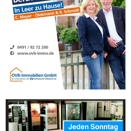
chen Her­stel­lern
zusam­men, wel­che Ihre
Pro­duk­
te
über das Lese­r­ECHO-Netz­werk ver­mark­ten. Dazu
erhal­ten unse­re Agen­tur-Part­ner kom­plet­te Mar­ke­ting-
Kam­pa­gnen. Von der fer­ti­gen E‑Mail, Pro­spekt­ma­te­ri­al,
Ver­sand ( in Zusam­men­ar­beit mit der Deut­sche Post AG
) sowie Kundenadressen.
Star­ten ohne Risiko!
Unse­re Part­ner zah­len kei­ne Ein­stiegs­ge­büh­ren und
wer­den ab der ers­ten Minu­te von unse­rem Back-Office
betreut. Das Stadt­por­tal inkl. Sup­port sowie Schu­lun­
gen und Ver­kaufs­un­ter­la­gen erhal­ten Sie eben­falls kos­
ten­los vom Lese­r­ECHO-Ver­lag gestellt.
Sie haben Inter­es­se und möch­ten wei­te­re Infor­ma­tio­
nen erfra­gen? Dann schrei­ben Sie uns ger­ne
an:
info@leserecho.de