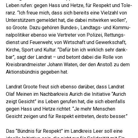
Leben rufen: gegen Hass und Het­ze, für Respekt und Tole­
ranz. “Ich freue mich, dass sich bereits eine Viel­zahl von
Unter­stüt­zern gemel­det hat, die dabei mit­wir­ken wol­len”,
so Groo­te. Dazu gehö­ren Bundes‑, Land­tags- und Kom­mu­
nal­po­li­ti­ker eben­so wie Ver­tre­ter von Poli­zei, Ret­tungs­
dienst und Feu­er­wehr, von Wirt­schaft und Gewerk­schaft,
Kir­che, Sport und Kul­tur. “Dafür bin ich wirk­lich sehr dank­
bar”, sagt der Land­rat – und betont dabei die Rol­le von
Kreis­brand­meis­ter Johann Waten, der den Anstoß zu dem
Akti­ons­bünd­nis gege­ben hat.
Land­rat Groo­te freut sich eben­so dar­über, dass Land­rat
Olaf Mei­nen im Nach­bar­kreis Aurich die Initia­ti­ve “Aurich
zeigt Gesicht” ins Leben geru­fen hat, die sich eben­falls
gegen Hass und Het­ze rich­tet. “Je mehr Men­schen
Gesicht zei­gen und für Respekt ein­tre­ten, des­to besser.”
Das “Bünd­nis für Respekt” im Land­kreis Leer soll eine