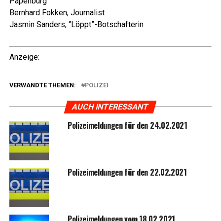
Papenburg
Bern­hard Fok­ken, Journalist
Jas­min San­ders, “Löppt”-Botschafterin
Anzei­ge:
VERWANDTE THEMEN:
POLIZEI
AUCH INTERESSANT
Poli­zei­mel­dun­gen für den 24.02.2021
Poli­zei­mel­dun­gen für den 22.02.2021
Poli­zei­mel­dun­gen vom 18.02.2021