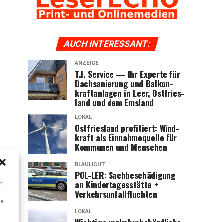
AUCH INTER­ES­SANT:
ANZEIGE
T.I. Ser­vice — Ihr Exper­te für
Dach­sa­nie­rung und Bal­kon­
kraft­an­la­gen in Leer, Ost­fries­
land und dem Emsland
LOKAL
Ost­fries­land pro­fi­tiert: Wind­
kraft als Ein­nah­me­quel­le für
Kom­mu­nen und Menschen
BLAULICHT
POL-LER: Sach­be­schä­di­gung
an Kin­der­ta­ges­stät­te +
um
Verkehrsunfallfluchten
Ds
LOKAL