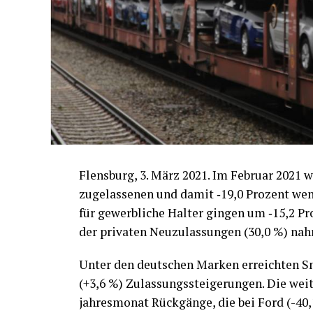
Flens­burg, 3. März 2021. Im Febru­ar 2021 w
zuge­las­se­nen und damit ‑19,0 Pro­zent weni
für gewerb­li­che Hal­ter gin­gen um ‑15,2 Pr
der pri­va­ten Neu­zu­las­sun­gen (30,0 %) n
Unter den deut­schen Mar­ken erreich­ten S
(+3,6 %) Zulas­sungs­stei­ge­run­gen. Die wei
jah­res­mo­nat Rück­gän­ge, die bei Ford (-40