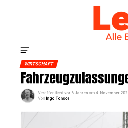
WIRTSCHAFT
Fahr­zeug­zu­las­sun­
Veröffentlicht
vor 6 Jahren
am
4. November 202
Von
Ingo Tonsor