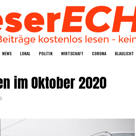
NEWS
LOKAL
POLI­TIK
WIRT­SCHAFT
CORO­NA
BLAU­LICHT
gen im Okto­ber 2020
0