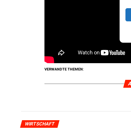
(+16,3 %) neu zugelassen.
Es wech­sel­ten ins­ge­samt 735.330 Kfz
Ein Plus von mehr als zehn Pro­zent ver­
gefolgt von den Sat­tel­zug­ma­schi­nen
Anzei­ge:
VERWANDTE THEMEN:
A
WIRTSCHAFT