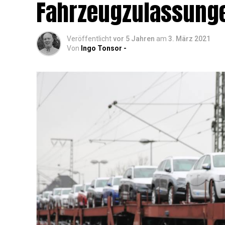
Fahr­zeug­zu­las­sun­
Veröffentlicht
vor 5 Jahren
am
3. März 2021
Von
Ingo Tonsor -