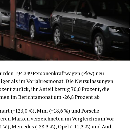
ur­den 194.349 Per­so­nen­kraft­wa­gen (Pkw) neu
­ger als im Vor­jah­res­mo­nat. Die Neu­zu­las­sun­gen
o­zent zurück, ihr Anteil betrug 70,0 Pro­zent, die
ah­men im Berichts­mo­nat um ‑26,8 Pro­zent ab.
mart (+123,0 %), Mini (+18,6 %) und Por­sche
­te­ren Mar­ken ver­zeich­ne­ten im Ver­gleich zum Vor­
,1 %), Mer­ce­des (-28,3 %), Opel (-11,3 %) und Audi