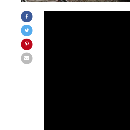
Flens­burg, 4. Novem­ber 2020. Im Okto­
gen (Pkw) und damit ‑3,6 Pro­zent weni­g
Zulas­sun­gen stie­gen um +6,8 Pro­zent
gewerb­li­chen Neu­zu­las­sun­gen (61,8
Bei den deut­schen Mar­ken erreich­ten
se. Zwei­stel­li­ge Rück­gän­ge ver­zeich
(-19,0 %), VW (-17,0 %) und BMW (-14,
von ‑7,6 Pro­zent und für Mer­ce­des mi
den größ­ten Mar­ken­an­teil an den Neu­
Bei den Import­mar­ken wie­sen Lexus (
(+21,2 %) Zulas­sungs­stei­ge­run­gen v