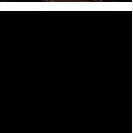
ber 2020 wur­den 274.303 fabrik­neue Per­so­nen­kraft­wa­
er als im Vor­jah­res­mo­nat zuge­las­sen. Die pri­va­ten
 und erreich­ten so einen Anteil von 38,1 Pro­zent, die
 %) gin­gen um ‑9,1 Pro­zent zurück.
 Audi (+23,1 %) und Opel (+22,6 %) zwei­stel­li­ge Zuwäch­
­ne­ten hin­ge­gen Smart (-34,9 %), Ford (-25,9 %), Por­sche
4 %). Für Mini ende­te der Okto­ber mit einem Rück­gang
t ‑2,7 Pro­zent. Die Mar­ke VW erreich­te mit 17,2 Pro­zent
zu­las­sun­gen.
+77,2 %), Dacia (+58,1 %), Renault (+27,9 %) und Fiat
on mehr als +20 Pro­zent aus. Rück­gän­ge von mehr als ‑20