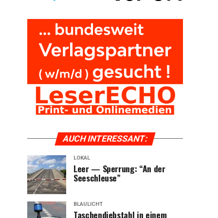
AUCH INTER­ES­SANT:
LOKAL
Leer — Sper­rung: “An der
Seeschleuse”
BLAULICHT
Taschen­dieb­stahl in einem