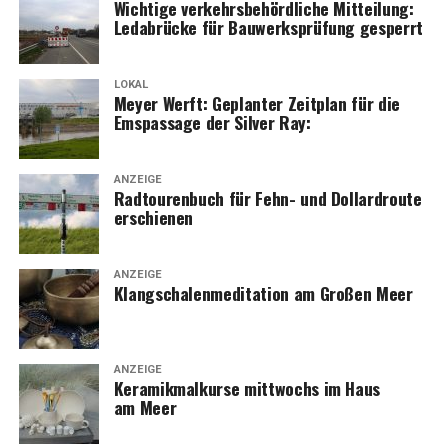
Wich­ti­ge ver­kehrs­be­hörd­li­che Mit­tei­lung:
Leda­brü­cke für Bau­werks­prü­fung gesperrt
LOKAL
Mey­er Werft: Geplan­ter Zeit­plan für die
Ems­pas­sa­ge der Sil­ver Ray:
ANZEIGE
Rad­tou­ren­buch für Fehn- und Dol­lard­rou­te
erschienen
ANZEIGE
Klang­scha­len­me­di­ta­ti­on am Gro­ßen Meer
ANZEIGE
Kera­mik­mal­kur­se mitt­wochs im Haus
am Meer