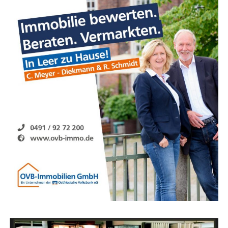
Bestandskunden
Anzeige
Der Lese­r­ECHO-Ver­lag arbei­tet bun­des­weit mit
zahl­rei­
chen Her­stel­lern
zusam­men, wel­che Ihre
Pro­duk­
te
über das Lese­r­ECHO-Netz­werk ver­mark­ten. Dazu
erhal­ten unse­re Agen­tur-Part­ner kom­plet­te Mar­ke­ting-
Kam­pa­gnen. Von der fer­ti­gen E‑Mail, Pro­spekt­ma­te­ri­al,
Ver­sand ( in Zusam­men­ar­beit mit der Deut­sche Post AG
) sowie Kundenadressen.
Star­ten ohne Risiko!
Unse­re Part­ner zah­len kei­ne Ein­stiegs­ge­büh­ren und
wer­den ab der ers­ten Minu­te von unse­rem Back-Office
betreut. Das Stadt­por­tal inkl. Sup­port sowie Schu­lun­
gen und Ver­kaufs­un­ter­la­gen erhal­ten Sie eben­falls kos­
ten­los vom Lese­r­ECHO-Ver­lag gestellt.
Sie haben Inter­es­se und möch­ten wei­te­re Infor­ma­tio­