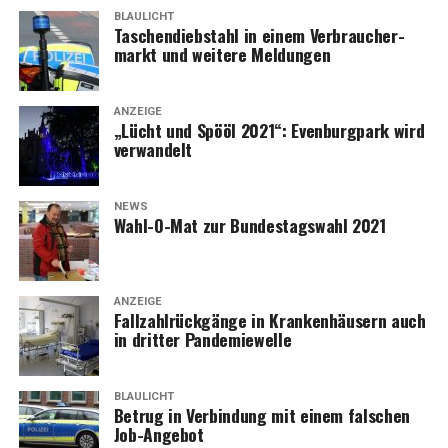
BLAULICHT
Taschen­dieb­stahl in einem Ver­brau­cher­
markt und wei­te­re Meldungen
ANZEIGE
„Lücht und Spö­öl 2021“: Even­burg­park wird
verwandelt
NEWS
Wahl-O-Mat zur Bun­des­tags­wahl 2021
ANZEIGE
Fall­zahl­rück­gän­ge in Kran­ken­häu­sern auch
in drit­ter Pandemiewelle
BLAULICHT
Betrug in Ver­bin­dung mit einem fal­schen
Job-Angebot