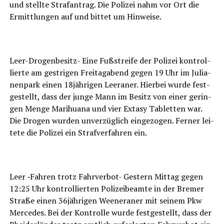
und stell­te Straf­an­trag. Die Poli­zei nahm vor Ort die
Ermitt­lun­gen auf und bit­tet um Hinweise.
LeserECHO.de
Leer-Dro­gen­be­sitz- Eine Fuß­strei­fe der Poli­zei kon­trol­
lier­te am gest­ri­gen Frei­tag­abend gegen 19 Uhr im Julia­
nen­park einen 18jährigen Leera­ner. Hier­bei wur­de fest­
ge­stellt, dass der jun­ge Mann im Besitz von einer gerin­
gen Men­ge Mari­hua­na und vier Exta­sy Tablet­ten war.
Die Dro­gen wur­den unver­züg­lich ein­ge­zo­gen. Fer­ner lei­
te­te die Poli­zei ein Straf­ver­fah­ren ein.
LeserECHO.de
Leer ‑Fah­ren trotz Fahr­ver­bot- Ges­tern Mit­tag gegen
12:25 Uhr kon­trol­lier­ten Poli­zei­be­am­te in der Bre­mer
Stra­ße einen 36jährigen Weenera­ner mit sei­nem Pkw
Mer­ce­des. Bei der Kon­trol­le wur­de fest­ge­stellt, dass der