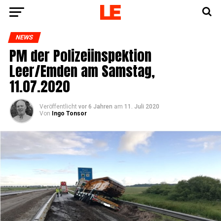
NEWS
PM der Poli­zei­in­spek­ti­on
Leer/Emden am Sams­tag,
11.07.2020
Veröffentlicht
vor 6 Jahren
am
11. Juli 2020
Von
Ingo Tonsor