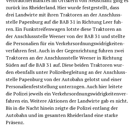
Ver­brau­cher­mark­tes im Orts­kern von Neu­schanz ging es
zurück ins Rhei­der­land. Hier wur­de fest­ge­stellt, dass
drei Land­wir­te mit ihren Trak­to­ren an der Anschluss­
stel­le Papen­burg auf die BAB 31 in Rich­tung Leer fuh­
ren. Ein Funk­strei­fen­wa­gen lots­te die­se Trak­to­ren an
der Anschluss­stel­le Wee­ner von der BAB 31 und stell­te
die Per­so­na­li­en für ein Ver­kehrs­ord­nungs­wid­rig­kei­ten­
ver­fah­ren fest. Auch in der Gegen­rich­tung fuh­ren zwei
Trak­to­ren an der Anschluss­stel­le Wee­ner in Rich­tung
Süden auf die BAB 31 auf. Die­se bei­den Trak­to­ren wur­
den eben­falls unter Poli­zei­be­glei­tung an der Anschluss­
stel­le Papen­burg von der Auto­bahn gelotst und einer
Per­so­na­li­en­fest­stel­lung unter­zo­gen. Auch hier lei­te­te
die Poli­zei jeweils ein Ver­kehrs­ord­nungs­wid­rig­kei­ten­ver­
fah­ren ein. Wei­te­re Aktio­nen der Land­wir­te gab es nicht.
Bis in die Nacht hin­ein zeig­te die Poli­zei ent­lang der
Auto­bahn und im gesam­ten Rhei­der­land eine star­ke
Präsenz.