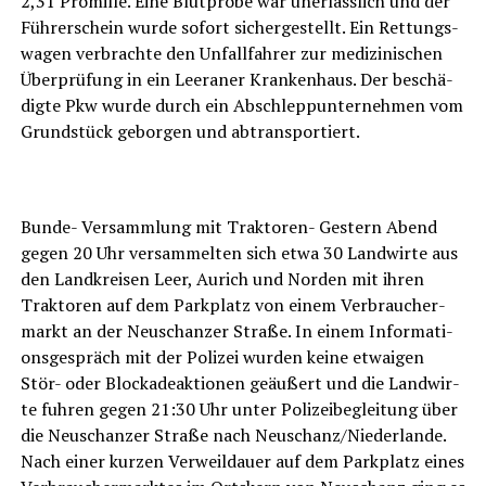
2,31 Pro­mil­le. Eine Blut­pro­be war uner­läss­lich und der
Füh­rer­schein wur­de sofort sicher­ge­stellt. Ein Ret­tungs­
wa­gen ver­brach­te den Unfall­fah­rer zur medi­zi­ni­schen
Über­prü­fung in ein Leera­ner Kran­ken­haus. Der beschä­
dig­te Pkw wur­de durch ein Abschlepp­un­ter­neh­men vom
Grund­stück gebor­gen und abtransportiert.
LeserECHO.de
Bun­de- Ver­samm­lung mit Trak­to­ren- Ges­tern Abend
gegen 20 Uhr ver­sam­mel­ten sich etwa 30 Land­wir­te aus
den Land­krei­sen Leer, Aurich und Nor­den mit ihren
Trak­to­ren auf dem Park­platz von einem Ver­brau­cher­
markt an der Neu­schan­zer Stra­ße. In einem Infor­ma­ti­
ons­ge­spräch mit der Poli­zei wur­den kei­ne etwa­igen
Stör- oder Blo­cka­de­ak­tio­nen geäu­ßert und die Land­wir­
te fuh­ren gegen 21:30 Uhr unter Poli­zei­be­glei­tung über
die Neu­schan­zer Stra­ße nach Neuschanz/Niederlande.
Nach einer kur­zen Ver­weil­dau­er auf dem Park­platz eines