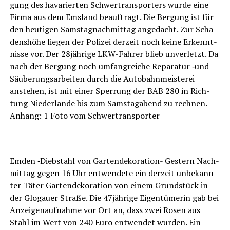
gung des hava­rier­ten Schwer­trans­por­ters wur­de eine
Fir­ma aus dem Ems­land beauf­tragt. Die Ber­gung ist für
den heu­ti­gen Sams­tag­nach­mit­tag ange­dacht. Zur Scha­
dens­hö­he lie­gen der Poli­zei der­zeit noch kei­ne Erkennt­
nis­se vor. Der 28jährige LKW-Fah­rer blieb unver­letzt. Da
nach der Ber­gung noch umfang­rei­che Repa­ra­tur ‑und
Säu­be­rungs­ar­bei­ten durch die Auto­bahn­meis­te­rei
anste­hen, ist mit einer Sper­rung der BAB 280 in Rich­
tung Nie­der­lan­de bis zum Sams­tag­abend zu rech­nen.
Anhang: 1 Foto vom Schwertransporter
LeserECHO.de
Emden ‑Dieb­stahl von Gar­ten­de­ko­ra­ti­on- Ges­tern Nach­
mit­tag gegen 16 Uhr ent­wen­de­te ein der­zeit unbe­kann­
ter Täter Gar­ten­de­ko­ra­ti­on von einem Grund­stück in
der Glo­gau­er Stra­ße. Die 47jährige Eigen­tü­me­rin gab bei
Anzei­gen­auf­nah­me vor Ort an, dass zwei Rosen aus
Stahl im Wert von 240 Euro ent­wen­det wur­den. Ein