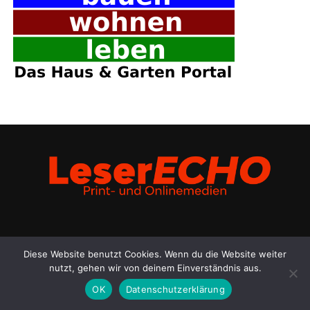
IMPRES­SUM
DATEN­SCHUTZ
COO­KIE-RICH­T­­LI­­NIE (EU)
Diese Website benutzt Cookies. Wenn du die Website weiter
nutzt, gehen wir von deinem Einverständnis aus.
OK
Datenschutzerklärung
SHARE
TWEET
2021 LeserEcho Verlag