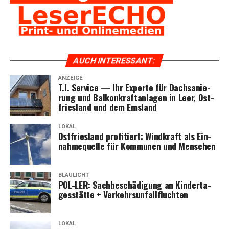
AUCH INTER­ES­SANT:
ANZEIGE
T.I. Ser­vice — Ihr Exper­te für Dach­sa­nie­
rung und Bal­kon­kraft­an­la­gen in Leer, Ost­
fries­land und dem Emsland
LOKAL
Ost­fries­land pro­fi­tiert: Wind­kraft als Ein­
nah­me­quel­le für Kom­mu­nen und Menschen
BLAULICHT
POL-LER: Sach­be­schä­di­gung an Kin­der­ta­
ges­stät­te + Verkehrsunfallfluchten
LOKAL