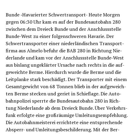
LeserECHO.de
Bun­de ‑Hava­rier­ter Schwer­trans­port- Heu­te Mor­gen
gegen 06:30 Uhr kam es auf der Bun­des­au­to­bahn 280
zwi­schen dem Drei­eck Bun­de und der Anschluss­stel­le
Bun­de-West zu einer fol­gen­schwe­ren Hava­rie. Der
Schwer­trans­por­ter einer nie­der­län­di­schen Trans­port­
fir­ma aus Alme­lo befuhr die BAB 280 in Rich­tung Nie­
der­lan­de und kam vor der Anschluss­stel­le Bun­de-West
aus bis­lang unge­klär­ter Ursa­che nach rechts in die auf­
ge­weich­te Ber­me. Hier­durch wur­de die Ber­me und die
Leit­plan­ke stark beschä­digt. Der Trans­por­ter mit einem
Gesamt­ge­wicht von 68 Ton­nen blieb in der auf­ge­weich­
ten Ber­me ste­cken und geriet in Schief­la­ge. Die Auto­
bahn­po­li­zei sperr­te die Bun­des­au­to­bahn 280 in Rich­
tung Nie­der­lan­de ab dem Drei­eck Bun­de. Über Ver­kehrs­
funk erfolg­te eine groß­räu­mi­ge Umlei­tungs­emp­feh­lung.
Die Auto­bahn­meis­te­rei errich­te­te eine ent­spre­chen­de
Absperr- und Umlei­tungs­be­schil­de­rung. Mit der Ber­