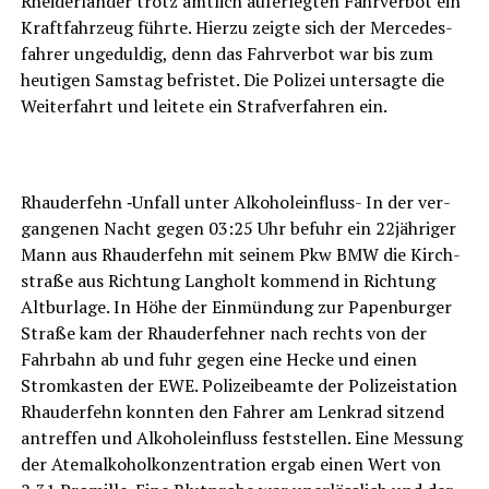
Rhei­der­län­der trotz amt­lich auf­er­leg­ten Fahr­ver­bot ein
Kraft­fahr­zeug führ­te. Hier­zu zeig­te sich der Mer­ce­des­
fah­rer unge­dul­dig, denn das Fahr­ver­bot war bis zum
heu­ti­gen Sams­tag befris­tet. Die Poli­zei unter­sag­te die
Wei­ter­fahrt und lei­te­te ein Straf­ver­fah­ren ein.
LeserECHO.de
Rhau­der­fehn ‑Unfall unter Alko­hol­ein­fluss- In der ver­
gan­ge­nen Nacht gegen 03:25 Uhr befuhr ein 22jähriger
Mann aus Rhau­der­fehn mit sei­nem Pkw BMW die Kirch­
stra­ße aus Rich­tung Lang­holt kom­mend in Rich­tung
Alt­bur­la­ge. In Höhe der Ein­mün­dung zur Papen­bur­ger
Stra­ße kam der Rhau­der­feh­ner nach rechts von der
Fahr­bahn ab und fuhr gegen eine Hecke und einen
Strom­kas­ten der EWE. Poli­zei­be­am­te der Poli­zei­sta­ti­on
Rhau­der­fehn konn­ten den Fah­rer am Lenk­rad sit­zend
antref­fen und Alko­hol­ein­fluss fest­stel­len. Eine Mes­sung
der Atem­al­ko­hol­kon­zen­tra­ti­on ergab einen Wert von