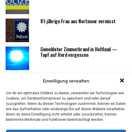
81-jäh­ri­ge Frau aus Nort­moor vermisst
Gemel­de­ter Zim­mer­brand in Holt­land —
Topf auf Herd vergessen
Einwilligung verwalten
NEWS
Um dir ein optimales Erlebnis zu bieten, verwenden wir Technologien wie
Wahl-O-Mat zur Bun­des­tags­
Cookies, um Geräteinformationen zu speichern und/oder darauf
zuzugreifen. Wenn du diesen Technologien zustimmst, können wir Daten
wahl 2021
wie das Surfverhalten oder eindeutige IDs auf dieser Website verarbeiten.
Wenn du deine Einwilligung nicht erteilst oder zurückziehst, können
bestimmte Merkmale und Funktionen beeinträchtigt werden.
Veröffentlicht
vor 5 Jahren
am
2. September 2021
Von
Ingo Tonsor -