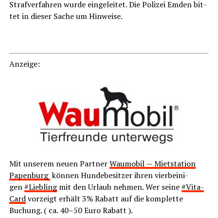
Straf­ver­fah­ren wur­de ein­ge­lei­tet. Die Poli­zei Emden bit­
tet in die­ser Sache um Hinweise.
LeserECHO.de
Anzei­ge:
Mit unse­rem neu­en Part­ner
Waum­o­bil — Miet­sta­ti­on
Papen­burg
kön­nen Hun­de­be­sit­zer ihren vier­bei­ni­
gen
#
Lieb­ling
mit den Urlaub neh­men. Wer sei­ne
#
Vita­
Card
vor­zeigt erhält 3% Rabatt auf die kom­plet­te
Buchung. ( ca. 40–50 Euro Rabatt ).