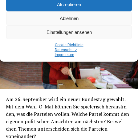
Akzeptieren
Ablehnen
Einstellungen ansehen
Coo­kie-Richt­li­nie
Daten­schutz
Impres­sum
Am 26. Sep­tem­ber wird ein neu­er Bun­des­tag gewählt.
Mit dem Wahl-O-Mat kön­nen Sie spie­le­risch her­aus­fin­
den, was die Par­tei­en wol­len. Wel­che Par­tei kommt den
eige­nen poli­ti­schen Ansich­ten am nächs­ten? Bei wel­
chen The­men unter­schei­den sich die Par­tei­en
voneinander?