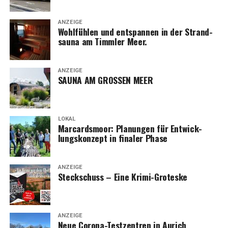
ANZEIGE
Wohl­füh­len und ent­span­nen in der Strand­
sau­na am Timm­ler Meer.
ANZEIGE
SAUNA AM GROSSEN MEER
LOKAL
Mar­cards­moor: Pla­nun­gen für Ent­wick­
lungs­kon­zept in fina­ler Phase
ANZEIGE
Steck­schuss – Eine Krimi-Groteske
ANZEIGE
Neue Coro­na-Test­zen­tren in Aurich