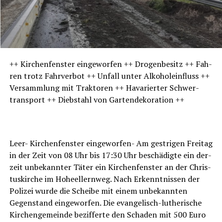
++ Kir­chen­fens­ter ein­ge­wor­fen ++ Dro­gen­be­sitz ++ Fah­
ren trotz Fahr­ver­bot ++ Unfall unter Alko­hol­ein­fluss ++
Ver­samm­lung mit Trak­to­ren ++ Hava­rier­ter Schwer­
trans­port ++ Dieb­stahl von Gartendekoration ++
LeserECHO.de
Leer- Kir­chen­fens­ter ein­ge­wor­fen- Am gest­ri­gen Frei­tag
in der Zeit von 08 Uhr bis 17:30 Uhr beschä­dig­te ein der­
zeit unbe­kann­ter Täter ein Kir­chen­fens­ter an der Chris­
tus­kir­che im Hoheel­lern­weg. Nach Erkennt­nis­sen der
Poli­zei wur­de die Schei­be mit einem unbe­kann­ten
Gegen­stand ein­ge­wor­fen. Die evan­ge­lisch-luthe­ri­sche
Kir­chen­ge­mein­de bezif­fer­te den Scha­den mit 500 Euro