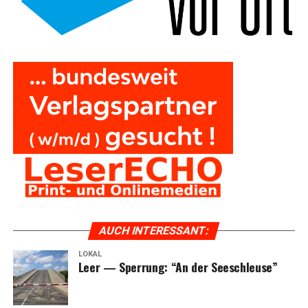
AUCH INTER­ES­SANT:
LOKAL
Leer — Sper­rung: “An der Seeschleuse”