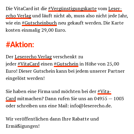
Die Vita­Card ist die
#
Ver­güns­ti­gungs­kar­te
vom
Lese­r­
echo Ver­lag
und läuft nicht ab, muss also nicht jede Jahr,
wie ein
#
Gut­schein­buch
neu gekauft wer­den. Die Kar­te
kos­ten ein­ma­lig 29,00 Euro.
#
Akti­on
:
Der
Lese­r­echo Ver­lag
ver­schenkt zu
jeder
#
Vit
aCard
einen
#
Gut­schein
in Höhe von 25,00
Euro! Die­ser Gut­schein kann bei jedem unse­rer Part­ner
ein­ge­löst werden!
Sie haben eine Fir­ma und möch­ten bei der
#
Vita­
Card
mit­ma­chen? Dann rufen Sie uns an 04955 — 1003
oder schrei­ben uns eine Mail: info@leserecho.de.
Wir ver­öf­fent­li­chen dann Ihre Rabat­te und
Ermäßigungen!