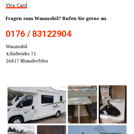
Vita-Card
Fra­gen zum Waum­o­bil? Rufen Sie ger­ne an.
0176 / 83122904
Waum­o­bil
4.Südwieke 71
26817 Rhau­der­fehn