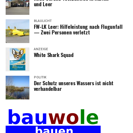
und Leer
BLAULICHT
FW-LK Leer: Hil­fe­leis­tung nach Flug­un­fall
— Zwei Per­so­nen verletzt
ANZEIGE
White Shark Squad
POLITIK
Der Schutz unse­res Was­sers ist nicht
verhandelbar