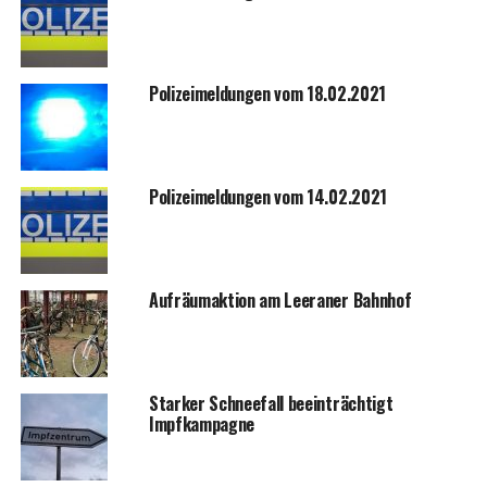
Poli­zei­mel­dun­gen vom 18.02.2021
Poli­zei­mel­dun­gen vom 14.02.2021
Auf­räum­ak­ti­on am Leera­ner Bahnhof
Star­ker Schnee­fall beein­träch­tigt
Impfkampagne