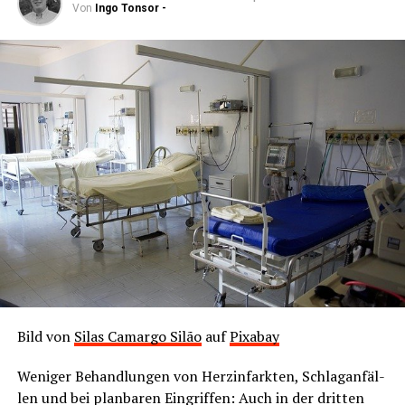
Von
Ingo Tonsor -
Aus die­sen Umfra­ge-Ergeb­nis­se lie­gen Infor­ma­tio­nen
über die Zusam­men­set­zung der Wahl-O-Mat-Nut­zer­
schaft vor. Die Daten schwan­ken zwi­schen den ver­schie­
de­nen Wah­len, erge­ben aber ins­ge­samt ein über­ein­stim­
men­des Bild:
Die Mehr­heit der Wahl-O-Mat-Nut­ze­rin­nen und
‑Nut­zer ist männ­lich, Frau­en sind nur für 25 bis 45
Pro­zent der Nut­zun­gen verantwortlich.
Ein Drit­tel der Wahl-O-Mat-Nut­zer ist unter 30 Jah­
ren alt.
Bild von
Silas Camar­go Silão
auf
Pix­a­bay
Ein Vier­tel der Wahl-O-Mat-Nut­zer ist 50 Jah­re
Weni­ger Behand­lun­gen von Herz­in­fark­ten, Schlag­an­fäl­
oder älter.
len und bei plan­ba­ren Ein­grif­fen: Auch in der drit­ten