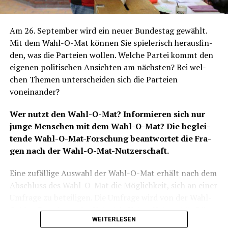
Am 26. Sep­tem­ber wird ein neu­er Bun­des­tag gewählt.
Mit dem Wahl-O-Mat kön­nen Sie spie­le­risch her­aus­fin­
den, was die Par­tei­en wol­len. Wel­che Par­tei kommt den
eige­nen poli­ti­schen Ansich­ten am nächs­ten? Bei wel­
chen The­men unter­schei­den sich die Par­tei­en
voneinander?
Wer nutzt den Wahl-O-Mat? Infor­mie­ren sich nur
jun­ge Men­schen mit dem Wahl-O-Mat? Die beglei­
ten­de Wahl-O-Mat-For­schung beant­wor­tet die Fra­
gen nach der Wahl-O-Mat-Nutzerschaft.
Eine zufäl­li­ge Aus­wahl der Wahl-O-Mat erhält nach dem
Abschluss des Wahl-O-Mat die Mög­lich­keit, sich an einer
Umfra­ge zu betei­li­gen. Die Umfra­ge wird von der Wahl-
O-Mat-For­schung der Hein­rich-Hei­ne-Uni­ver­si­tät Düs­
WEITERLESEN
sel­dorf unter Prof. Dr. Ste­fan Mar­schall erstellt und