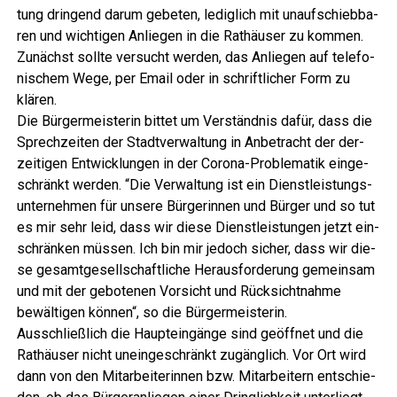
tung drin­gend dar­um gebe­ten, ledig­lich mit unauf­schieb­ba­
ren und wich­ti­gen Anlie­gen in die Rat­häu­ser zu kom­men.
Zunächst soll­te ver­sucht wer­den, das Anlie­gen auf tele­fo­
ni­schem Wege, per Email oder in schrift­li­cher Form zu
klären.
Die Bür­ger­meis­te­rin bit­tet um Ver­ständ­nis dafür, dass die
Sprech­zei­ten der Stadt­ver­wal­tung in Anbe­tracht der der­
zei­ti­gen Ent­wick­lun­gen in der Coro­na-Pro­ble­ma­tik ein­ge­
schränkt wer­den. “Die Ver­wal­tung ist ein Dienst­leis­tungs­
un­ter­neh­men für unse­re Bür­ge­rin­nen und Bür­ger und so tut
es mir sehr leid, dass wir die­se Dienst­leis­tun­gen jetzt ein­
schrän­ken müs­sen. Ich bin mir jedoch sicher, dass wir die­
se gesamt­ge­sell­schaft­li­che Her­aus­for­de­rung gemein­sam
und mit der gebo­te­nen Vor­sicht und Rück­sicht­nah­me
bewäl­ti­gen kön­nen“, so die Bürgermeisterin.
Aus­schließ­lich die Haupt­ein­gän­ge sind geöff­net und die
Rat­häu­ser nicht unein­ge­schränkt zugäng­lich. Vor Ort wird
dann von den Mit­ar­bei­te­rin­nen bzw. Mit­ar­bei­tern ent­schie­