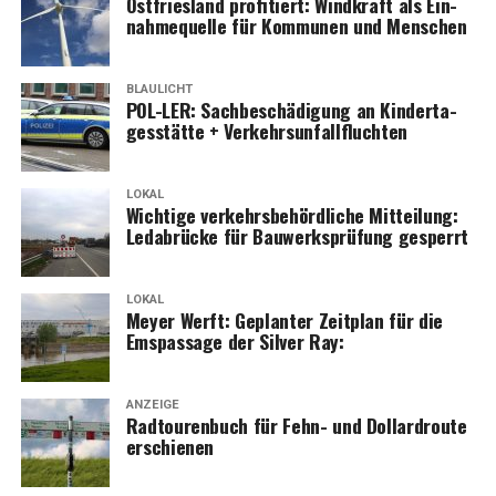
Ost­fries­land pro­fi­tiert: Wind­kraft als Ein­
nah­me­quel­le für Kom­mu­nen und Menschen
BLAULICHT
POL-LER: Sach­be­schä­di­gung an Kin­der­ta­
ges­stät­te + Verkehrsunfallfluchten
LOKAL
Wich­ti­ge ver­kehrs­be­hörd­li­che Mit­tei­lung:
Leda­brü­cke für Bau­werks­prü­fung gesperrt
LOKAL
Mey­er Werft: Geplan­ter Zeit­plan für die
Ems­pas­sa­ge der Sil­ver Ray:
ANZEIGE
Rad­tou­ren­buch für Fehn- und Dol­lard­rou­te
erschienen