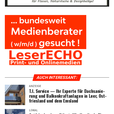
AUCH INTER­ES­SANT:
ANZEIGE
T.I. Ser­vice — Ihr Exper­te für Dach­sa­nie­
rung und Bal­kon­kraft­an­la­gen in Leer, Ost­
fries­land und dem Emsland
LOKAL