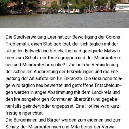
Die Stadt­ver­wal­tung Leer hat zur Bewäl­ti­gung der Coro­na-
Pro­ble­ma­tik einen Stab gebil­det, der sich täg­lich mit der
aktu­el­len Ent­wick­lung beschäf­tigt und geeig­ne­te Maß­nah­
men zum Schutz der Risi­ko­grup­pen und der Mit­ar­bei­te­rin­
nen und Mit­ar­bei­ter beschließt. Ziel ist die Ver­hin­de­rung
der schnel­len Aus­brei­tung der Erkran­kun­gen und die Ent­
las­tung der Anlauf­stel­len für Erkrank­te. Die Gesund­heits­la­
ge wird täg­lich neu bewer­tet und getrof­fe­ne Ent­schei­dun­
gen wer­den in enger Abstim­mung mit dem Land­kreis und
den kreis­an­ge­hö­ri­gen Kom­mu­nen über­prüft und gege­be­
nen­falls geän­dert oder ange­passt. Eine Hot­line wird kurz­
fris­tig eingerichtet.
Die Bür­ge­rin­nen und Bür­ger wer­den zum eige­nen und zum
Schutz der Mit­ar­bei­te­rin­nen und Mit­ar­bei­ter der Ver­wal­