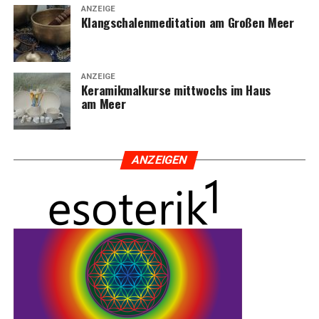
ANZEIGE
Klang­scha­len­me­di­ta­ti­on am Gro­ßen Meer
ANZEIGE
Kera­mik­mal­kur­se mitt­wochs im Haus
am Meer
ANZEI­GEN