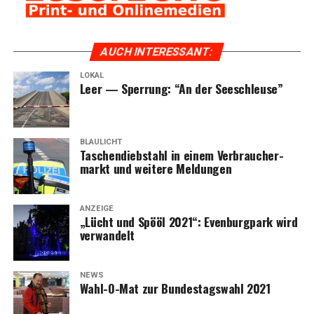
AUCH INTER­ES­SANT:
LOKAL
Leer — Sper­rung: “An der Seeschleuse”
BLAULICHT
Taschen­dieb­stahl in einem Ver­brau­cher­
markt und wei­te­re Meldungen
ANZEIGE
„Lücht und Spö­öl 2021“: Even­burg­park wird
verwandelt
NEWS
Wahl-O-Mat zur Bun­des­tags­wahl 2021