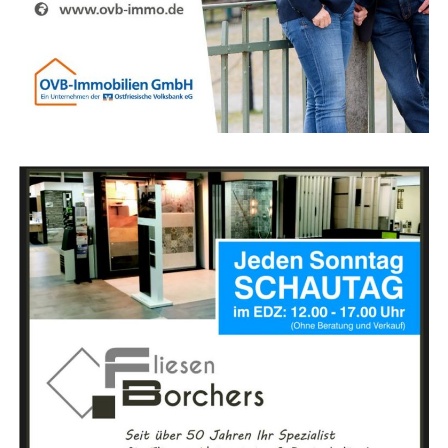
Unse­re Part­ner zah­len kei­ne Ein­stiegs­ge­büh­ren und
wer­den ab der ers­ten Minu­te von unse­rem Back-Office
betreut. Das Stadt­por­tal inkl. Sup­port sowie Schu­lun­
gen und Ver­kaufs­un­ter­la­gen erhal­ten Sie eben­falls kos­
ten­los vom Lese­r­ECHO-Ver­lag gestellt.
Sie haben Inter­es­se und möch­ten wei­te­re Infor­ma­tio­
nen erfra­gen? Dann schrei­ben Sie uns ger­ne
an:
info@leserecho.de