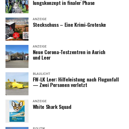
lungs­kon­zept in fina­ler Phase
ANZEIGE
Steck­schuss – Eine Krimi-Groteske
ANZEIGE
Neue Coro­na-Test­zen­tren in Aurich
und Leer
BLAULICHT
FW-LK Leer: Hil­fe­leis­tung nach Flug­un­fall
— Zwei Per­so­nen verletzt
ANZEIGE
White Shark Squad
POLITIK