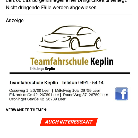
den, ob das Bür­ger­an­lie­gen einer Dring­lich­keit unter­liegt.
Nicht drin­gen­de Fäl­le wer­den abgewiesen.
Anzei­ge:
VERWANDTE THEMEN:
AUCH INTERESSANT