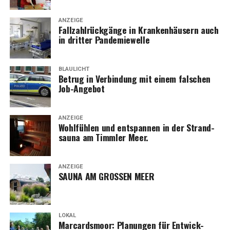
ANZEIGE
Fall­zahl­rück­gän­ge in Kran­ken­häu­sern auch
in drit­ter Pandemiewelle
BLAULICHT
Betrug in Ver­bin­dung mit einem fal­schen
Job-Angebot
ANZEIGE
Wohl­füh­len und ent­span­nen in der Strand­
sau­na am Timm­ler Meer.
ANZEIGE
SAUNA AM GROSSEN MEER
LOKAL
Mar­cards­moor: Pla­nun­gen für Ent­wick­