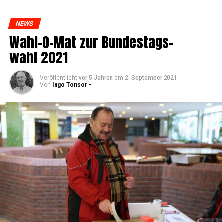
NEWS
Wahl-O-Mat zur Bun­des­tags­
wahl 2021
Veröffentlicht
vor 5 Jahren
am
2. September 2021
Von
Ingo Tonsor -