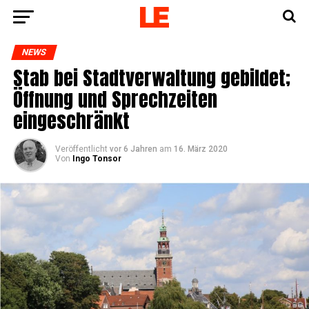
NEWS
Stab bei Stadt­ver­wal­tung gebil­det;
Öff­nung und Sprech­zei­ten
eingeschränkt
Veröffentlicht
vor 6 Jahren
am
16. März 2020
Von
Ingo Tonsor