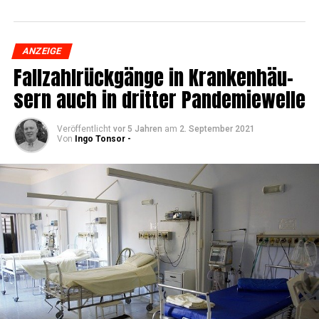
ausgewertet.
ANZEIGE
Fall­zahl­rück­gän­ge in Kran­ken­häu­
sern auch in drit­ter Pandemiewelle
Veröffentlicht
vor 5 Jahren
am
2. September 2021
Von
Ingo Tonsor -
Aus die­sen Umfra­ge-Ergeb­nis­se lie­gen Infor­ma­tio­nen
über die Zusam­men­set­zung der Wahl-O-Mat-Nut­zer­
schaft vor. Die Daten schwan­ken zwi­schen den ver­schie­
de­nen Wah­len, erge­ben aber ins­ge­samt ein über­ein­stim­
men­des Bild:
Die Mehr­heit der Wahl-O-Mat-Nut­ze­rin­nen und