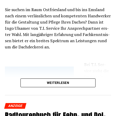
Sie suchen im Raum Ost­fries­land und bis ins Ems­land
nach einem ver­läss­li­chen und kom­pe­ten­ten Hand­wer­ker
für die Gestal­tung und Pfle­ge Ihres Daches? Dann ist
Ingo Ulsa­mer von T.I. Ser­vice Ihr Ansprech­part­ner ers­
ter Wahl. Mit lang­jäh­ri­ger Erfah­rung und Fach­kennt­nis­
sen bie­tet er ein brei­tes Spek­trum an Leis­tun­gen rund
um die Dach­de­cke­rei an.
Bei T.I. Ser­
vice steht die
Dach­sa­nie­
rung und
WEITERLESEN
Abdich­tung
aller Art im
Fokus. Von
ANZEIGE
klei­nen Repa­
Rad­tou­ren­buch für Fehn- und Dol­
ra­tu­ren bis