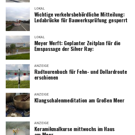
LOKAL
Wich­ti­ge ver­kehrs­be­hörd­li­che Mit­tei­lung:
Leda­brü­cke für Bau­werks­prü­fung gesperrt
LOKAL
Mey­er Werft: Geplan­ter Zeit­plan für die
Ems­pas­sa­ge der Sil­ver Ray:
ANZEIGE
Rad­tou­ren­buch für Fehn- und Dol­lard­rou­te
erschienen
ANZEIGE
Klang­scha­len­me­di­ta­ti­on am Gro­ßen Meer
ANZEIGE
Kera­mik­mal­kur­se mitt­wochs im Haus
am Meer