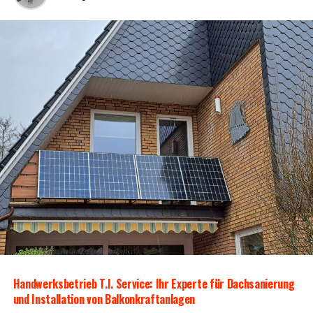
Hand­werks­be­trieb T.I. Ser­vice: Ihr Exper­te für Dach­sa­nie­rung
und Instal­la­ti­on von Balkonkraftanlagen