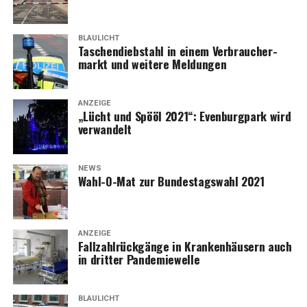
BLAULICHT
Taschen­dieb­stahl in einem Ver­brau­cher­
markt und wei­te­re Meldungen
ANZEIGE
„Lücht und Spö­öl 2021“: Even­burg­park wird
verwandelt
NEWS
Wahl-O-Mat zur Bun­des­tags­wahl 2021
ANZEIGE
Fall­zahl­rück­gän­ge in Kran­ken­häu­sern auch
in drit­ter Pandemiewelle
BLAULICHT