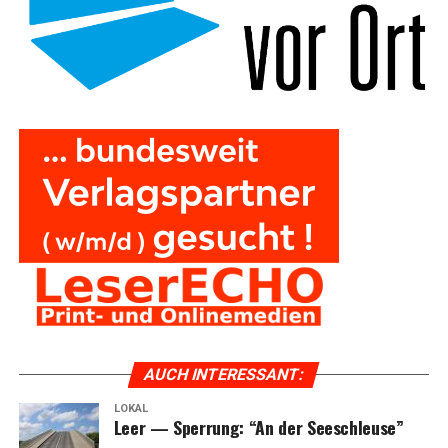
AUCH INTER­ES­SANT:
LOKAL
Leer — Sper­rung: “An der Seeschleuse”