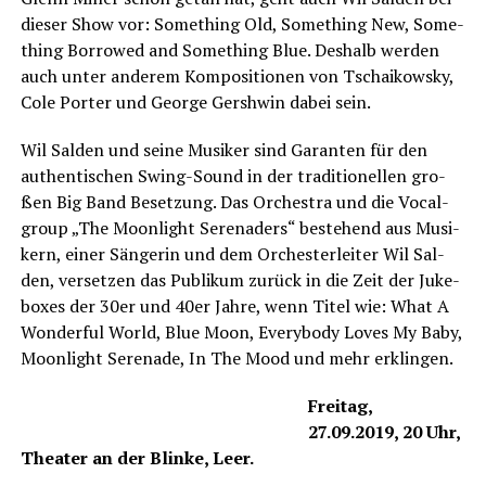
die­ser Show vor: Some­thing Old, Some­thing New, Some­
thing Bor­ro­wed and Some­thing Blue. Des­halb wer­den
auch unter ande­rem Kom­po­si­tio­nen von Tschai­kow­sky,
Cole Por­ter und Geor­ge Gershwin dabei sein.
Wil Sal­den und sei­ne Musi­ker sind Garan­ten für den
authen­ti­schen Swing-Sound in der tra­di­tio­nel­len gro­
ßen Big Band Beset­zung. Das Orches­tra und die Vocal­
group „The Moon­light Sere­naders“ bestehend aus Musi­
kern, einer Sän­ge­rin und dem Orches­ter­lei­ter Wil Sal­
den, ver­set­zen das Publi­kum zurück in die Zeit der Juke­
bo­xes der 30er und 40er Jah­re, wenn Titel wie: What A
Won­derful World, Blue Moon, Ever­y­bo­dy Loves My Baby,
Moon­light Sere­na­de, In The Mood und mehr erklingen.
Frei­tag,
27.09.2019, 20 Uhr,
Thea­ter an der Blin­ke, Leer.