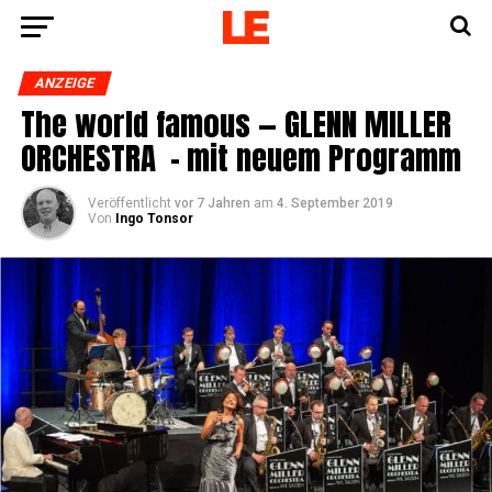
ANZEIGE
The world famous — GLENN MILLER
ORCHESTRA – mit neu­em Programm
Veröffentlicht
vor 7 Jahren
am
4. September 2019
Von
Ingo Tonsor