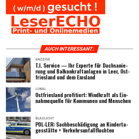
AUCH INTER­ES­SANT:
ANZEIGE
T.I. Ser­vice — Ihr Exper­te für Dach­sa­nie­
rung und Bal­kon­kraft­an­la­gen in Leer, Ost­
fries­land und dem Emsland
LOKAL
Ost­fries­land pro­fi­tiert: Wind­kraft als Ein­
nah­me­quel­le für Kom­mu­nen und Menschen
BLAULICHT
POL-LER: Sach­be­schä­di­gung an Kin­der­ta­
ges­stät­te + Verkehrsunfallfluchten