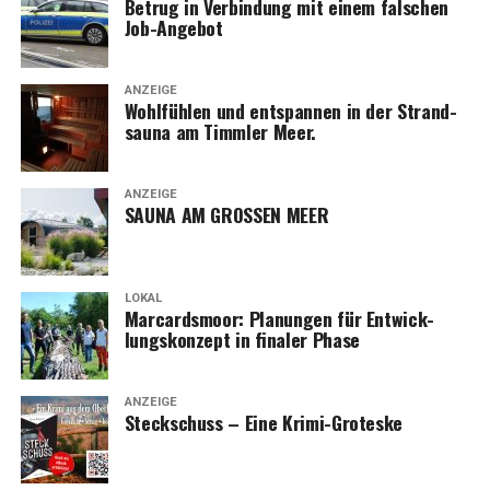
Betrug in Ver­bin­dung mit einem fal­schen
Job-Angebot
ANZEIGE
Wohl­füh­len und ent­span­nen in der Strand­
sau­na am Timm­ler Meer.
ANZEIGE
SAUNA AM GROSSEN MEER
LOKAL
Mar­cards­moor: Pla­nun­gen für Ent­wick­
lungs­kon­zept in fina­ler Phase
ANZEIGE
Steck­schuss – Eine Krimi-Groteske