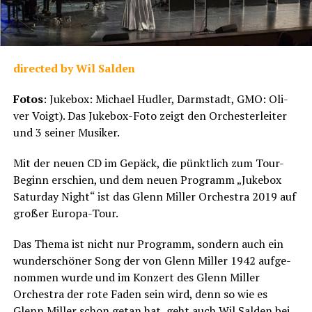
direc­ted by Wil Salden
Fotos
: Juke­box: Micha­el Hud­ler, Darm­stadt, GMO: Oli­
ver Voigt). Das Juke­box-Foto zeigt den Orches­ter­lei­ter
und 3 sei­ner Musiker.
Mit der neu­en CD im Gepäck, die pünkt­lich zum Tour-
Beginn erschien, und dem neu­en Pro­gramm „Juke­box
Satur­day Night“ ist das Glenn Mil­ler Orches­tra 2019 auf
gro­ßer Europa-Tour.
Das The­ma ist nicht nur Pro­gramm, son­dern auch ein
wun­der­schö­ner Song der von Glenn Mil­ler 1942 auf­ge­
nom­men wur­de und im Kon­zert des Glenn Mil­ler
Orches­tra der rote Faden sein wird, denn so wie es
Glenn Mil­ler schon getan hat, geht auch Wil Sal­den bei