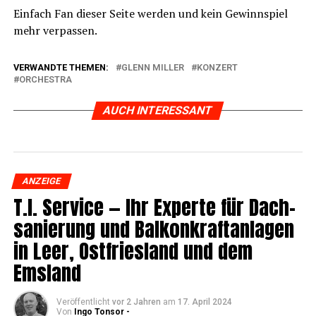
Ein­fach Fan die­ser Sei­te wer­den und kein Gewinn­spiel
mehr verpassen.
VERWANDTE THEMEN:
GLENN MILLER
KONZERT
ORCHESTRA
AUCH INTERESSANT
ANZEIGE
T.I. Ser­vice — Ihr Exper­te für Dach­
sa­nie­rung und Bal­kon­kraft­an­la­gen
in Leer, Ost­fries­land und dem
Emsland
Veröffentlicht
vor 2 Jahren
am
17. April 2024
Von
Ingo Tonsor -