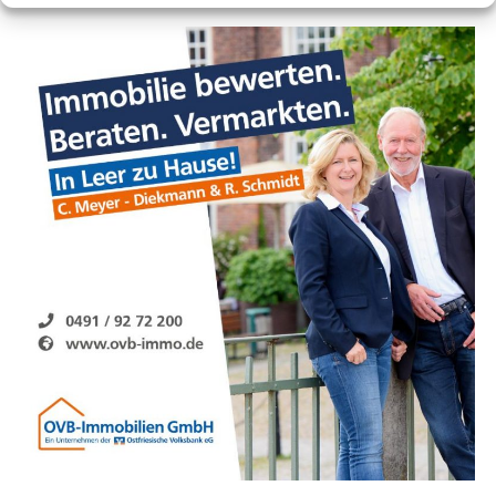
Wir freu­en uns Sie als Gast bei uns zu empfangen!
mit unse­rer Exper­ti­se und Lei­den­schaft für hoch­wer­ti­
ges Hand­werk zur Sei­te. Mit unse­rem Team von erfah­re­
Die Küche unse­res Hau­ses bie­tet eine Viel­zahl von Fisch­
nen Hand­wer­kern bie­ten wir Ihnen zuver­läs­si­ge Lösun­
spe­zia­li­tä­ten, Fleisch­ge­rich­te vom Grill und aus der Spa­ni­
gen für Ihre Bau­vor­ha­ben. Von Dach­sa­nie­run­gen bis zur
schen Küche, sowie regio­na­le Gerich­te, Sup­pen, Sala­te und
Instal­la­ti­on von Bal­kon­kraft­an­la­gen – wir set­zen auf
Nach­spei­sen. Alle Spei­sen wer­den bei uns frisch zube­rei­
Qua­li­tät und Kun­den­zu­frie­den­heit. Ver­trau­en Sie auf
tet. Auch unse­re urge­müt­li­chen Gast­stät­te lädt zu ver­wei­
unse­re Kom­pe­tenz und fin­den Sie Ihren Hand­wer­ker auf
len ein auf ein küh­les Bier oder ande­re Erfrischungen.
bauwole.de!
KNOTENPUNKTSYSTEM IN GROSSEFEHN