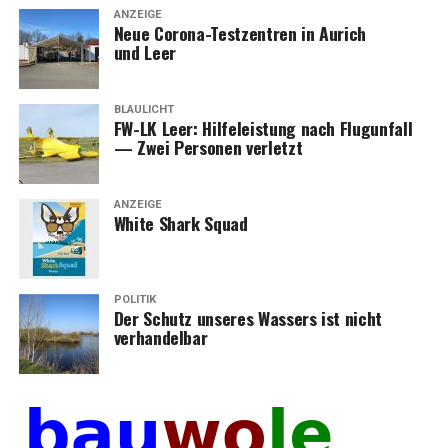
ANZEIGE
Neue Coro­na-Test­zen­tren in Aurich
und Leer
BLAULICHT
FW-LK Leer: Hil­fe­leis­tung nach Flug­un­fall
— Zwei Per­so­nen verletzt
ANZEIGE
White Shark Squad
POLITIK
Der Schutz unse­res Was­sers ist nicht
verhandelbar