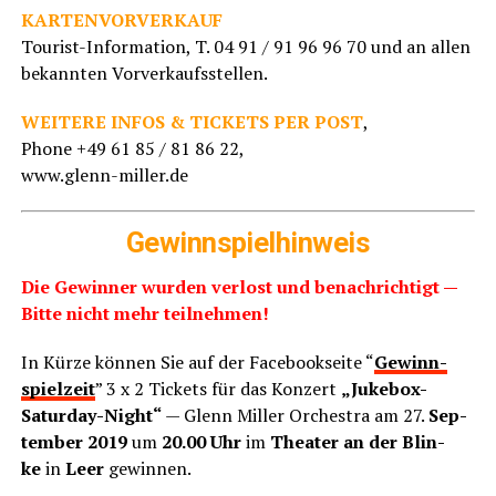
KARTENVORVERKAUF
Tou­rist-Infor­ma­ti­on, T. 04 91 / 91 96 96 70 und an allen
bekann­ten Vorverkaufsstellen.
WEITERE INFOS & TICKETS PER POST
,
Pho­ne +49 61 85 / 81 86 22,
www.glenn-miller.de
Gewinn­spiel­hin­weis
Die Gewin­ner wur­den ver­lost und benach­rich­tigt —
Bit­te nicht mehr teilnehmen!
In Kür­ze kön­nen Sie auf der Face­book­sei­te “
Gewinn­
spiel­zeit
” 3 x 2 Tickets für das Kon­zert
„Juke­box-
Satur­day-Night“
— Glenn Mil­ler Orches­tra am 27.
Sep­
tem­ber 2019
um
20.00 Uhr
im
Thea­ter an der Blin­
ke
in
Leer
gewin­nen.