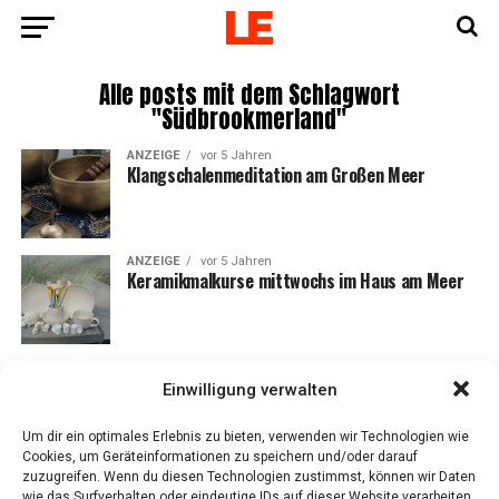
Alle posts mit dem Schlagwort
"Südbrookmerland"
ANZEIGE
vor 5 Jahren
Klang­scha­len­me­di­ta­ti­on am Gro­ßen Meer
ANZEIGE
vor 5 Jahren
Kera­mik­mal­kur­se mitt­wochs im Haus am Meer
Einwilligung verwalten
Um dir ein optimales Erlebnis zu bieten, verwenden wir Technologien wie
Cookies, um Geräteinformationen zu speichern und/oder darauf
zuzugreifen. Wenn du diesen Technologien zustimmst, können wir Daten
wie das Surfverhalten oder eindeutige IDs auf dieser Website verarbeiten.