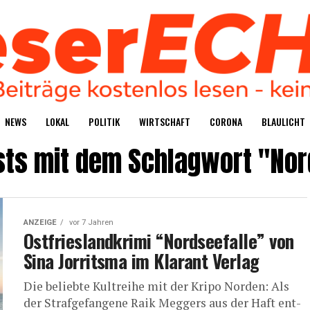
NEWS
LOKAL
POLI­TIK
WIRT­SCHAFT
CORO­NA
BLAU­LICHT
sts mit dem Schlagwort "No
ANZEIGE
vor 7 Jahren
Ost­fries­land­kri­mi “Nord­see­fal­le” von
Sina Jor­rit­s­ma im Klar­ant Verlag
Die belieb­te Kult­rei­he mit der Kri­po Nor­den: Als
der Straf­ge­fan­ge­ne Raik Meg­gers aus der Haft ent­