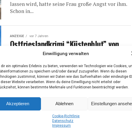
las­sen wird, hat­te sei­ne Frau gro­ße Angst vor ihm.
Schon in...
ANZEIGE
vor 7 Jahren
Ost­fries­land­kri­mi “Küs­ten­blut” von
Sina Jor­rit­s­ma im Klar­ant Verlag
Einwilligung verwalten
Die ost­frie­si­sche Stadt Nor­den wird von einem
dir ein optimales Erlebnis zu bieten, verwenden wir Technologien wie Cookies, 
Dop­pel­mord erschüt­tert! Wel­che Geheim­nis­se
äteinformationen zu speichern und/oder darauf zuzugreifen. Wenn du diesen
haben die zwie­lich­ti­gen Teil­neh­mer eines Segel­
hnologien zustimmst, können wir Daten wie das Surfverhalten oder eindeutige I
 dieser Website verarbeiten. Wenn du deine Einwilligung nicht erteilst oder
törns zu ver­ber­gen? Die Kom­mis­sa­re Köh­ler und
ückziehst, können bestimmte Merkmale und Funktionen beeinträchtigt werden.
Wol­ter ermitteln! Ein...
Akzeptieren
Ablehnen
Einstellungen anseh
ANZEIGE
vor 7 Jahren
Ost­fries­land­kri­mi „Tod in Nord­deich“
Coo­kie-Richt­li­nie
Daten­schutz
von Thors­ten Sie­mens im Klar­ant
Impres­sum