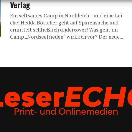
Verlag
Ein selt­sa­mes Camp in Nord­deich – und eine Lei­
che! Hed­da Bött­cher geht auf Spu­ren­su­che und
ermit­telt schließ­lich under­co­ver! Was geht im
Camp „Nord­see­frie­den“ wirk­lich vor? Der neue...