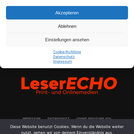
Akzeptieren
Ablehnen
Einstellungen ansehen
Coo­kie-Richt­li­nie
Daten­schutz
Impres­sum
IMPRES­SUM
DATEN­SCHUTZ
COO­KIE-RICH­T­­LI­­NIE (EU)
Diese Website benutzt Cookies. Wenn du die Website weiter
nutzt, gehen wir von deinem Einverständnis aus.